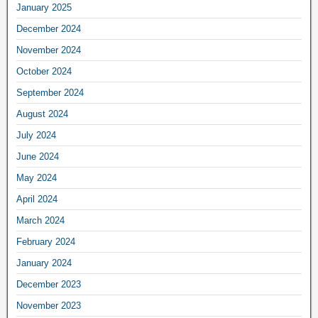
January 2025
December 2024
November 2024
October 2024
September 2024
August 2024
July 2024
June 2024
May 2024
April 2024
March 2024
February 2024
January 2024
December 2023
November 2023