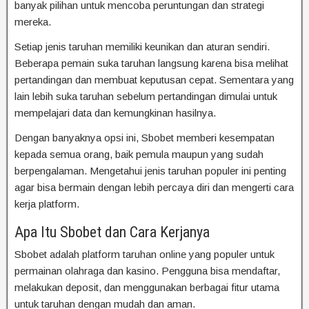
banyak pilihan untuk mencoba peruntungan dan strategi
mereka.
Setiap jenis taruhan memiliki keunikan dan aturan sendiri.
Beberapa pemain suka taruhan langsung karena bisa melihat
pertandingan dan membuat keputusan cepat. Sementara yang
lain lebih suka taruhan sebelum pertandingan dimulai untuk
mempelajari data dan kemungkinan hasilnya.
Dengan banyaknya opsi ini, Sbobet memberi kesempatan
kepada semua orang, baik pemula maupun yang sudah
berpengalaman. Mengetahui jenis taruhan populer ini penting
agar bisa bermain dengan lebih percaya diri dan mengerti cara
kerja platform.
Apa Itu Sbobet dan Cara Kerjanya
Sbobet adalah platform taruhan online yang populer untuk
permainan olahraga dan kasino. Pengguna bisa mendaftar,
melakukan deposit, dan menggunakan berbagai fitur utama
untuk taruhan dengan mudah dan aman.