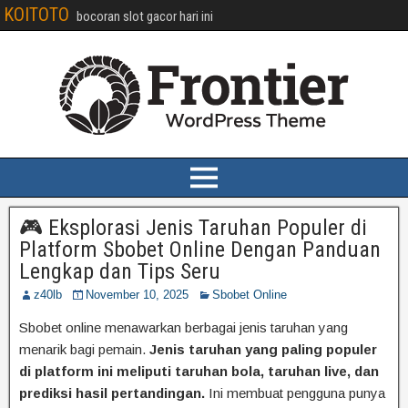
KOITOTO
bocoran slot gacor hari ini
🎮 Eksplorasi Jenis Taruhan Populer di
Platform Sbobet Online Dengan Panduan
Lengkap dan Tips Seru
z40lb
November 10, 2025
Sbobet Online
Sbobet online menawarkan berbagai jenis taruhan yang
menarik bagi pemain.
Jenis taruhan yang paling populer
di platform ini meliputi taruhan bola, taruhan live, dan
prediksi hasil pertandingan.
Ini membuat pengguna punya