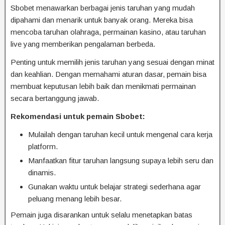
Sbobet menawarkan berbagai jenis taruhan yang mudah
dipahami dan menarik untuk banyak orang. Mereka bisa
mencoba taruhan olahraga, permainan kasino, atau taruhan
live yang memberikan pengalaman berbeda.
Penting untuk memilih jenis taruhan yang sesuai dengan minat
dan keahlian. Dengan memahami aturan dasar, pemain bisa
membuat keputusan lebih baik dan menikmati permainan
secara bertanggung jawab.
Rekomendasi untuk pemain Sbobet:
Mulailah dengan taruhan kecil untuk mengenal cara kerja
platform.
Manfaatkan fitur taruhan langsung supaya lebih seru dan
dinamis.
Gunakan waktu untuk belajar strategi sederhana agar
peluang menang lebih besar.
Pemain juga disarankan untuk selalu menetapkan batas