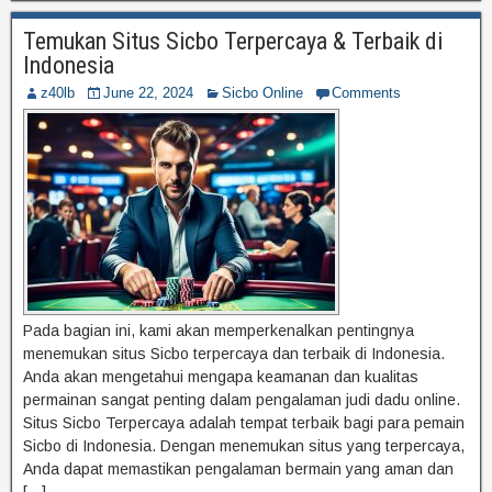
Temukan Situs Sicbo Terpercaya & Terbaik di
Indonesia
z40lb
June 22, 2024
Sicbo Online
Comments
Pada bagian ini, kami akan memperkenalkan pentingnya
menemukan situs Sicbo terpercaya dan terbaik di Indonesia.
Anda akan mengetahui mengapa keamanan dan kualitas
permainan sangat penting dalam pengalaman judi dadu online.
Situs Sicbo Terpercaya adalah tempat terbaik bagi para pemain
Sicbo di Indonesia. Dengan menemukan situs yang terpercaya,
Anda dapat memastikan pengalaman bermain yang aman dan