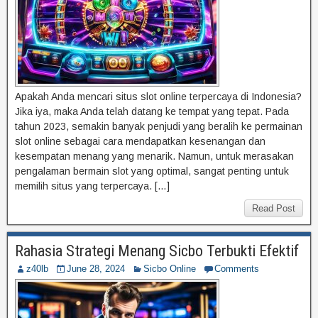
Apakah Anda mencari situs slot online terpercaya di Indonesia?
Jika iya, maka Anda telah datang ke tempat yang tepat. Pada
tahun 2023, semakin banyak penjudi yang beralih ke permainan
slot online sebagai cara mendapatkan kesenangan dan
kesempatan menang yang menarik. Namun, untuk merasakan
pengalaman bermain slot yang optimal, sangat penting untuk
memilih situs yang terpercaya. […]
Read Post
Rahasia Strategi Menang Sicbo Terbukti Efektif
z40lb
June 28, 2024
Sicbo Online
Comments