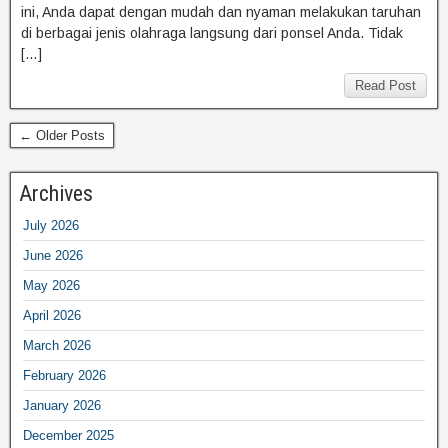
ini, Anda dapat dengan mudah dan nyaman melakukan taruhan
di berbagai jenis olahraga langsung dari ponsel Anda. Tidak
[…]
Read Post
← Older Posts
Archives
July 2026
June 2026
May 2026
April 2026
March 2026
February 2026
January 2026
December 2025