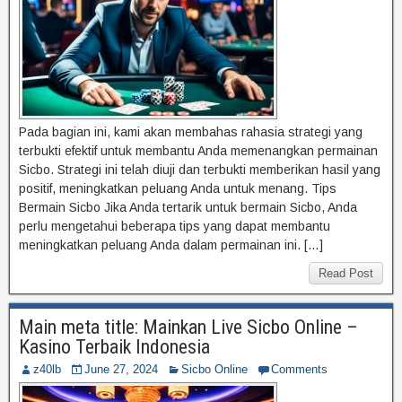
Pada bagian ini, kami akan membahas rahasia strategi yang
terbukti efektif untuk membantu Anda memenangkan permainan
Sicbo. Strategi ini telah diuji dan terbukti memberikan hasil yang
positif, meningkatkan peluang Anda untuk menang. Tips
Bermain Sicbo Jika Anda tertarik untuk bermain Sicbo, Anda
perlu mengetahui beberapa tips yang dapat membantu
meningkatkan peluang Anda dalam permainan ini. […]
Read Post
Main meta title: Mainkan Live Sicbo Online –
Kasino Terbaik Indonesia
z40lb
June 27, 2024
Sicbo Online
Comments