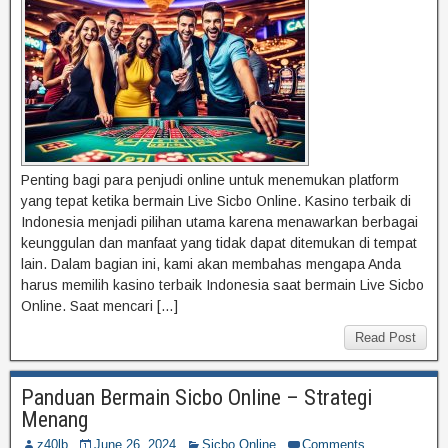
Penting bagi para penjudi online untuk menemukan platform
yang tepat ketika bermain Live Sicbo Online. Kasino terbaik di
Indonesia menjadi pilihan utama karena menawarkan berbagai
keunggulan dan manfaat yang tidak dapat ditemukan di tempat
lain. Dalam bagian ini, kami akan membahas mengapa Anda
harus memilih kasino terbaik Indonesia saat bermain Live Sicbo
Online. Saat mencari […]
Read Post
Panduan Bermain Sicbo Online – Strategi
Menang
z40lb
June 26, 2024
Sicbo Online
Comments