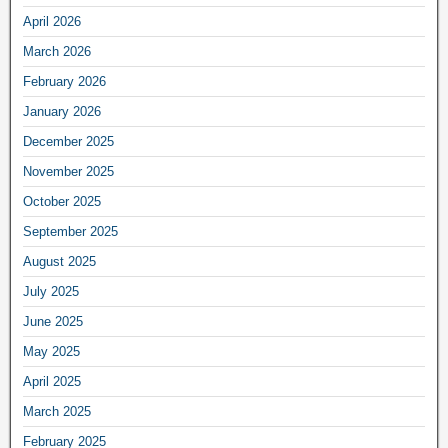
April 2026
March 2026
February 2026
January 2026
December 2025
November 2025
October 2025
September 2025
August 2025
July 2025
June 2025
May 2025
April 2025
March 2025
February 2025