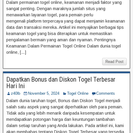
Dalam permainan togel online, keamanan menjadi faktor yang
sangat penting. Dengan maraknya jumlah situs yang
menawarkan layanan togel, para pemain perlu
mengenali platform terpercaya yang dapat menjamin keamanan
data dan transaksi mereka. Artikel ini menyajikan berbagai tips
keamanan togel yang bisa diterapkan untuk memastikan
pengalaman bermain yang aman dan nyaman. Pentingnya
Keamanan Dalam Permainan Togel Online Dalam dunia togel
online, […]
Read Post
Dapatkan Bonus dan Diskon Togel Terbesar
Hari Ini
z40lb
November 5, 2024
Togel Online
Comments
Dalam dunia taruhan togel, Bonus dan Diskon Togel menjadi
salah satu aspek yang sangat diperhatikan oleh para pemain.
Tidak ada yang lebih menarik daripada kesempatan untuk
mendapatkan potongan harga dan keuntungan tambahan
dalam setiap taruhan yang Anda lakukan. Pada artikel ini, kami
akan membahas tentang Diskon Togel Terbesar yang tersedia