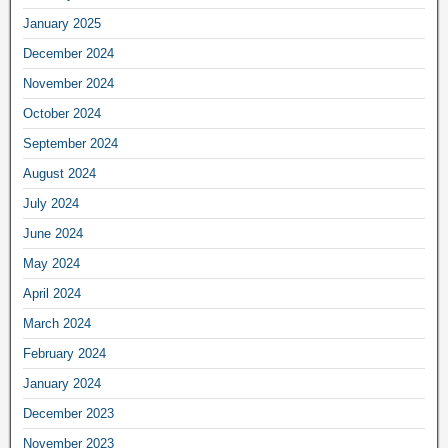
January 2025
December 2024
November 2024
October 2024
September 2024
August 2024
July 2024
June 2024
May 2024
April 2024
March 2024
February 2024
January 2024
December 2023
November 2023