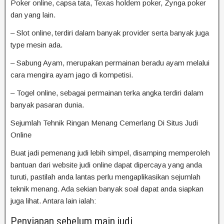
Poker online, capsa tata, Texas holdem poker, Zynga poker
dan yang lain.
– Slot online, terdiri dalam banyak provider serta banyak juga
type mesin ada.
– Sabung Ayam, merupakan permainan beradu ayam melalui
cara mengira ayam jago di kompetisi.
– Togel online, sebagai permainan terka angka terdiri dalam
banyak pasaran dunia.
Sejumlah Tehnik Ringan Menang Cemerlang Di Situs Judi
Online
Buat jadi pemenang judi lebih simpel, disamping memperoleh
bantuan dari website judi online dapat dipercaya yang anda
turuti, pastilah anda lantas perlu mengaplikasikan sejumlah
teknik menang. Ada sekian banyak soal dapat anda siapkan
juga lihat. Antara lain ialah:
Penyiapan sebelum main judi