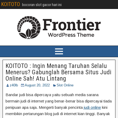
KOITOTO
bocoran slot gacor hari ini
KOITOTO : Ingin Menang Taruhan Selalu
Menerus? Gabunglah Bersama Situs Judi
Online Sah! Atu Lintang
z40lb
August 20, 2022
Slot Online
Bandar judi bisa dipercaya yaitu sebuah media sarana
bermain judi di internet yang benar-benar bisa dipercayai tiada
penipuan apa saja. Mengerti banyak pencinta
judi online
kini
membikin pertarungan blog judi di internet kian tinggi. Banyak