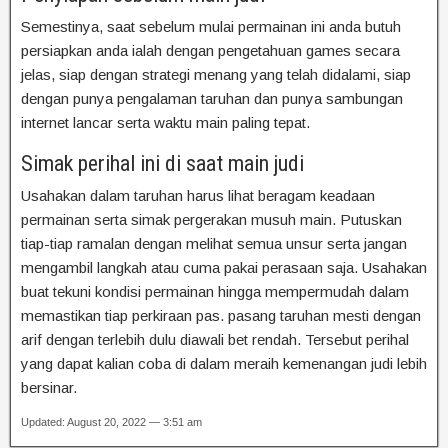
Semestinya, saat sebelum mulai permainan ini anda butuh
persiapkan anda ialah dengan pengetahuan games secara
jelas, siap dengan strategi menang yang telah didalami, siap
dengan punya pengalaman taruhan dan punya sambungan
internet lancar serta waktu main paling tepat.
Simak perihal ini di saat main judi
Usahakan dalam taruhan harus lihat beragam keadaan
permainan serta simak pergerakan musuh main. Putuskan
tiap-tiap ramalan dengan melihat semua unsur serta jangan
mengambil langkah atau cuma pakai perasaan saja. Usahakan
buat tekuni kondisi permainan hingga mempermudah dalam
memastikan tiap perkiraan pas. pasang taruhan mesti dengan
arif dengan terlebih dulu diawali bet rendah. Tersebut perihal
yang dapat kalian coba di dalam meraih kemenangan judi lebih
bersinar.
Updated: August 20, 2022 — 3:51 am