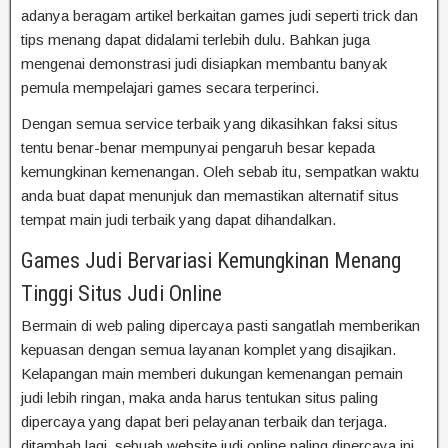
adanya beragam artikel berkaitan games judi seperti trick dan
tips menang dapat didalami terlebih dulu. Bahkan juga
mengenai demonstrasi judi disiapkan membantu banyak
pemula mempelajari games secara terperinci.
Dengan semua service terbaik yang dikasihkan faksi situs
tentu benar-benar mempunyai pengaruh besar kepada
kemungkinan kemenangan. Oleh sebab itu, sempatkan waktu
anda buat dapat menunjuk dan memastikan alternatif situs
tempat main judi terbaik yang dapat dihandalkan.
Games Judi Bervariasi Kemungkinan Menang
Tinggi Situs Judi Online
Bermain di web paling dipercaya pasti sangatlah memberikan
kepuasan dengan semua layanan komplet yang disajikan.
Kelapangan main memberi dukungan kemenangan pemain
judi lebih ringan, maka anda harus tentukan situs paling
dipercaya yang dapat beri pelayanan terbaik dan terjaga.
ditambah lagi, sebuah website judi online paling dipercaya ini