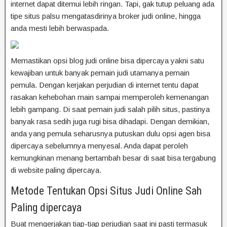
internet dapat ditemui lebih ringan. Tapi, gak tutup peluang ada
tipe situs palsu mengatasdirinya broker judi online, hingga
anda mesti lebih berwaspada.
Memastikan opsi blog judi online bisa dipercaya yakni satu
kewajiban untuk banyak pemain judi utamanya pemain
pemula. Dengan kerjakan perjudian di internet tentu dapat
rasakan kehebohan main sampai memperoleh kemenangan
lebih gampang. Di saat pemain judi salah pilih situs, pastinya
banyak rasa sedih juga rugi bisa dihadapi. Dengan demikian,
anda yang pemula seharusnya putuskan dulu opsi agen bisa
dipercaya sebelumnya menyesal. Anda dapat peroleh
kemungkinan menang bertambah besar di saat bisa tergabung
di website paling dipercaya.
Metode Tentukan Opsi Situs Judi Online Sah
Paling dipercaya
Buat mengerjakan tiap-tiap perjudian saat ini pasti termasuk