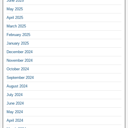
June 2025
May 2025
April 2025
March 2025
February 2025
January 2025
December 2024
November 2024
October 2024
September 2024
August 2024
July 2024
June 2024
May 2024
April 2024