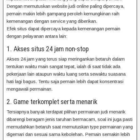
Dengan memutuskan website judi online paling dipercaya,
pemain makin lebih gampang peroleh kemungkinan raih
kemenangan dengan service yang diberikan.
Efek situs dapat dipercaya kepada kemenangan pemain
dengan pelayanan antara lain:
1. Akses situs 24 jam non-stop
Akses 24 jam yang terus siap meringankan betaruh dalam
tentukan waktu main sangat tepat, ialah di saat tidak ada
pekerjaan lain ataupun waktu luang serta sewaktu suasana
hati lagi bagus. Tentu saja pemain lebih dapat konsentrasi
mengawali permainan.
2. Game terkomplet serta menarik
Tersiapnya banyak terdapat pilihan permainan judi menarik
dibarengi beragam jenis taruhan bermacam, soal ini juga pasti
memudahkan betaruh saat memutuskan type permainan yang
digemari dan sesuai sama kebolehan. Pemain semakin lebih