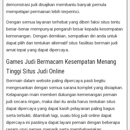
demonstrasi judi disajikan membantu banyak pemula
mempelajari permainan lebih terperinci.
Dengan semua layanan terhebat yang diberi faksi situs tentu
benar-benar mempunyai pengaruh besar kepada kesempatan
kemenangan. Dengan demikian, sempatkan diri anda untuk
dapat pilih dan tentukan alternatif situs fasilitas bermain judi
amat tepat yang dapat dipercaya.
Games Judi Bermacam Kesempatan Menang
Tinggi Situs Judi Online
Bermain dalam website paling dipercaya pasti begitu
mengesankan dengan semua sarana komplet yang disiapkan.
Kelapangan main memberi dukungan kemenangan pemain
judi secara ringan, maka dari itu anda harus tentukan situs
dapat dipercaya yang dapat kasih pelayanan paling bagus
serta terbukti. ditambah lagi, suatu blog judi online dapat
dipercaya ini pastinya dapat layani pemain dengan beberapa
ragam opsi games menarik serta membahagiakan.