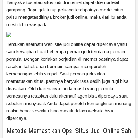
Banyak situs atau situs judi di internet dapat ditemui lebih
gampang. Tapi, gak tutup peluang terdapatnya model situs
palsu mengatasdirinya broker judi online, maka dari itu anda
mesti lebih waspada.
Tentukan alternatif web-site judi online dapat dipercaya yaitu
satu kewajiban buat beberapa pemain judi terutama pemain
pemula. Dengan kerjakan perjudian di internet pastinya dapat
rasakan kehebohan bermain sampai memperoleh
kemenangan lebih simpel. Saat pemain judi salah
memutuskan situs, pastinya banyak rasa sedih juga rugi bisa
dirasakan. Oleh karenanya, anda masih yang pemula
semestinya tetapkan dulu alternatif agen bisa dipercaya saat
sebelum menyesal. Anda dapat peroleh kemungkinan menang
makin besar sewaktu bisa masuk dalam website bisa
dipercaya.
Metode Memastikan Opsi Situs Judi Online Sah