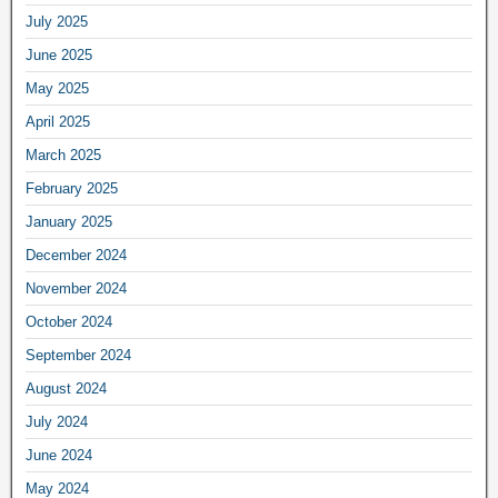
July 2025
June 2025
May 2025
April 2025
March 2025
February 2025
January 2025
December 2024
November 2024
October 2024
September 2024
August 2024
July 2024
June 2024
May 2024