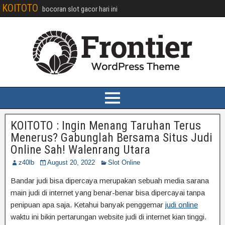
KOITOTO
bocoran slot gacor hari ini
KOITOTO : Ingin Menang Taruhan Terus
Menerus? Gabunglah Bersama Situs Judi
Online Sah! Walenrang Utara
z40lb
August 20, 2022
Slot Online
Bandar judi bisa dipercaya merupakan sebuah media sarana
main judi di internet yang benar-benar bisa dipercayai tanpa
penipuan apa saja. Ketahui banyak penggemar
judi online
waktu ini bikin pertarungan website judi di internet kian tinggi.