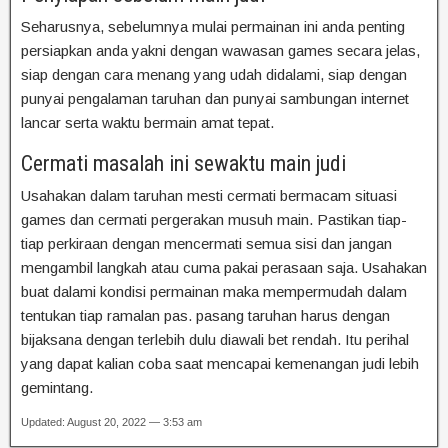
Seharusnya, sebelumnya mulai permainan ini anda penting
persiapkan anda yakni dengan wawasan games secara jelas,
siap dengan cara menang yang udah didalami, siap dengan
punyai pengalaman taruhan dan punyai sambungan internet
lancar serta waktu bermain amat tepat.
Cermati masalah ini sewaktu main judi
Usahakan dalam taruhan mesti cermati bermacam situasi
games dan cermati pergerakan musuh main. Pastikan tiap-
tiap perkiraan dengan mencermati semua sisi dan jangan
mengambil langkah atau cuma pakai perasaan saja. Usahakan
buat dalami kondisi permainan maka mempermudah dalam
tentukan tiap ramalan pas. pasang taruhan harus dengan
bijaksana dengan terlebih dulu diawali bet rendah. Itu perihal
yang dapat kalian coba saat mencapai kemenangan judi lebih
gemintang.
Updated: August 20, 2022 — 3:53 am