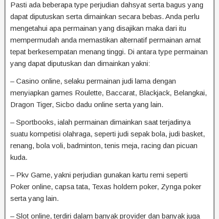
Pasti ada beberapa type perjudian dahsyat serta bagus yang
dapat diputuskan serta dimainkan secara bebas. Anda perlu
mengetahui apa permainan yang disajikan maka dari itu
mempermudah anda memastikan alternatif permainan amat
tepat berkesempatan menang tinggi. Di antara type permainan
yang dapat diputuskan dan dimainkan yakni:
– Casino online, selaku permainan judi lama dengan
menyiapkan games Roulette, Baccarat, Blackjack, Belangkai,
Dragon Tiger, Sicbo dadu online serta yang lain.
– Sportbooks, ialah permainan dimainkan saat terjadinya
suatu kompetisi olahraga, seperti judi sepak bola, judi basket,
renang, bola voli, badminton, tenis meja, racing dan picuan
kuda.
– Pkv Game, yakni perjudian gunakan kartu remi seperti
Poker online, capsa tata, Texas holdem poker, Zynga poker
serta yang lain.
– Slot online, terdiri dalam banyak provider dan banyak juga