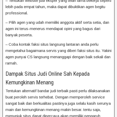
– Tentukan website judi eksper yang telah lama bekerja seperti
lebih pada empat tahun, maka dapat dibuktikan agen begitu
professional.
– Pilih agen yang udah memiliki anggota aktif serta setia, dan
agen ini terus-menerus mendapat opini yang bagus dari
banyak peserta.
– Coba kontak faksi situs langsung lantaran anda perlu
mengetahui bagaimana servis yang diberi faksi situs itu. Yakini
agen punyai CS langsung menanggapi dengan baik sekali dan
ramah.
Dampak Situs Judi Online Sah Kepada
Kemungkinan Menang
Tentukan alternatif bandar judi terbaik pasti perlu dilaksanakan
buat peroleh servis terhebat. Dengan memperoleh service
sangat baik dan berkualitas pastinya juga selalu kasih serunya
main dan kemungkinan menang makin besar. tentu saja,
menunjuk situs dapat dipercaya akan memiliki pengaruh