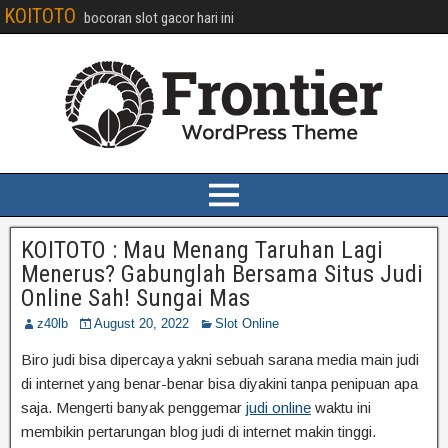
KOITOTO
bocoran slot gacor hari ini
KOITOTO : Mau Menang Taruhan Lagi
Menerus? Gabunglah Bersama Situs Judi
Online Sah! Sungai Mas
z40lb
August 20, 2022
Slot Online
Biro judi bisa dipercaya yakni sebuah sarana media main judi
di internet yang benar-benar bisa diyakini tanpa penipuan apa
saja. Mengerti banyak penggemar
judi online
waktu ini
membikin pertarungan blog judi di internet makin tinggi.