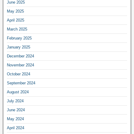
June 2025
May 2025
April 2025
March 2025
February 2025
January 2025
December 2024
November 2024
October 2024
September 2024
August 2024
July 2024
June 2024
May 2024
April 2024