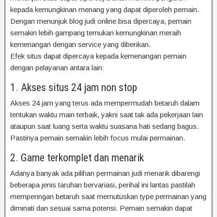
kepada kemungkinan menang yang dapat diperoleh pemain.
Dengan menunjuk blog judi online bisa dipercaya, pemain
semakin lebih gampang temukan kemungkinan meraih
kemenangan dengan service yang diberikan.
Efek situs dapat dipercaya kepada kemenangan pemain
dengan pelayanan antara lain:
1. Akses situs 24 jam non stop
Akses 24 jam yang terus ada mempermudah betaruh dalam
tentukan waktu main terbaik, yakni saat tak ada pekerjaan lain
ataupun saat luang serta waktu suasana hati sedang bagus.
Pastinya pemain semakin lebih focus mulai permainan.
2. Game terkomplet dan menarik
Adanya banyak ada pilihan permainan judi menarik dibarengi
beberapa jenis taruhan bervariasi, perihal ini lantas pastilah
memperingan betaruh saat memutuskan type permainan yang
diminati dan sesuai sama potensi. Pemain semakin dapat