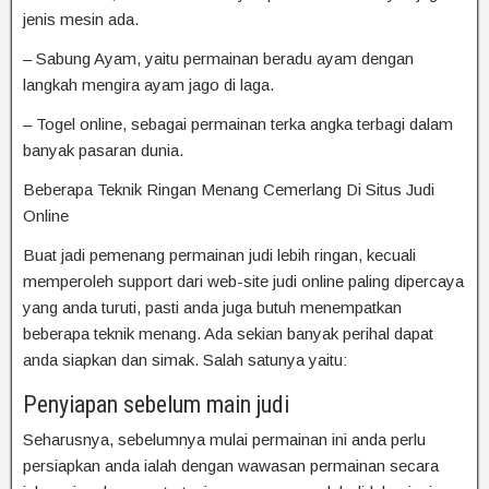
jenis mesin ada.
– Sabung Ayam, yaitu permainan beradu ayam dengan
langkah mengira ayam jago di laga.
– Togel online, sebagai permainan terka angka terbagi dalam
banyak pasaran dunia.
Beberapa Teknik Ringan Menang Cemerlang Di Situs Judi
Online
Buat jadi pemenang permainan judi lebih ringan, kecuali
memperoleh support dari web-site judi online paling dipercaya
yang anda turuti, pasti anda juga butuh menempatkan
beberapa teknik menang. Ada sekian banyak perihal dapat
anda siapkan dan simak. Salah satunya yaitu:
Penyiapan sebelum main judi
Seharusnya, sebelumnya mulai permainan ini anda perlu
persiapkan anda ialah dengan wawasan permainan secara