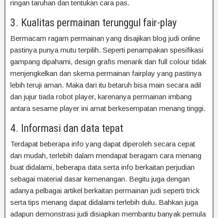
ringan taruhan dan tentukan cara pas.
3. Kualitas permainan terunggul fair-play
Bermacam ragam permainan yang disajikan blog judi online
pastinya punya mutu terpilih. Seperti penampakan spesifikasi
gampang dipahami, design grafis menarik dan full colour tidak
menjengkelkan dan skema permainan fairplay yang pastinya
lebih teruji aman. Maka dari itu betaruh bisa main secara adil
dan jujur tiada robot player, karenanya permainan imbang
antara sesame player ini amat berkesempatan menang tinggi.
4. Informasi dan data tepat
Terdapat beberapa info yang dapat diperoleh secara cepat
dan mudah, terlebih dalam mendapat beragam cara menang
buat didalami, beberapa data serta info berkaitan perjudian
sebagai material dasar kemenangan. Begitu juga dengan
adanya pelbagai artikel berkaitan permainan judi seperti trick
serta tips menang dapat didalami terlebih dulu. Bahkan juga
adapun demonstrasi judi disiapkan membantu banyak pemula