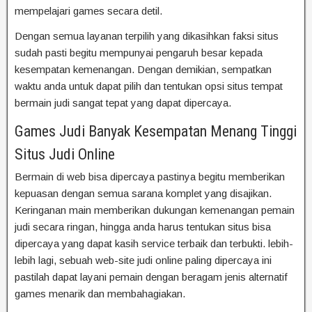
mempelajari games secara detil.
Dengan semua layanan terpilih yang dikasihkan faksi situs
sudah pasti begitu mempunyai pengaruh besar kepada
kesempatan kemenangan. Dengan demikian, sempatkan
waktu anda untuk dapat pilih dan tentukan opsi situs tempat
bermain judi sangat tepat yang dapat dipercaya.
Games Judi Banyak Kesempatan Menang Tinggi
Situs Judi Online
Bermain di web bisa dipercaya pastinya begitu memberikan
kepuasan dengan semua sarana komplet yang disajikan.
Keringanan main memberikan dukungan kemenangan pemain
judi secara ringan, hingga anda harus tentukan situs bisa
dipercaya yang dapat kasih service terbaik dan terbukti. lebih-
lebih lagi, sebuah web-site judi online paling dipercaya ini
pastilah dapat layani pemain dengan beragam jenis alternatif
games menarik dan membahagiakan.