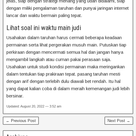
jelas, siap dengan strategi menang yang udah didalami, siap
dengan miliki pengalaman taruhan dan punyai jaringan internet
lancar dan waktu bermain paling tepat.
Lihat soal ini waktu main judi
Usahakan dalam taruhan harus cermati beberapa keadaan
permainan serta lihat pergerakan musuh main. Putuskan tiap
perkiraan dengan mencermati semua hal dan jangan hanya
mengambil langkah atau cuman pakai perasaan saja.
Usahakan untuk studi kondisi permainan maka meringankan
dalam tentukan tiap prakiraan tepat. pasang taruhan mesti
dengan arif dengan terlebih dulu diawali bet rendah. Itu hal
yang dapat kalian coba di dalam meraih kemenangan judi lebih
bersinar.
Updated: August 20, 2022 — 3:52 am
← Previous Post
Next Post →