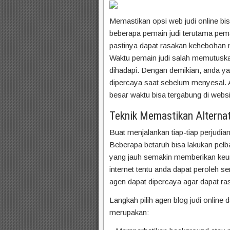
Memastikan opsi web judi online bi
beberapa pemain judi terutama pema
pastinya dapat rasakan kehebohan
Waktu pemain judi salah memutuskan 
dihadapi. Dengan demikian, anda yan
dipercaya saat sebelum menyesal.
besar waktu bisa tergabung di websi
Teknik Memastikan Alternat
Buat menjalankan tiap-tiap perjudian
Beberapa betaruh bisa lakukan pe
yang jauh semakin memberikan keun
internet tentu anda dapat peroleh 
agen dapat dipercaya agar dapat r
Langkah pilih agen blog judi online
merupakan: