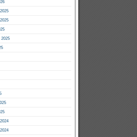
026
2025
2025
025
 2025
25
5
2025
025
2024
2024