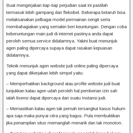
Buat mengerjakan tiap-tiap perjudian saat ini pastilah
termasuk lebih gampang dan fleksibel. Beberapa betaruh bisa
melaksanakan pelbagai model permainan sengit serta
membahagiakan yang semakin beri keuntungan. Dengan coba
keberuntungan main judi di internet pastinya anda dapat
peroleh semua service didalamnya. Yakini buat menunjuk
agen paling dipercaya supaya dapat rasakan kepuasan
didalamnya.
Teknik menunjuk agen website judi online paling dipercaya
yang dapat dikerjakan lebih simpel yaitu:
– Memperhatikan background atau profile website judi buat
tunjukkan kalau agen udah peroleh hal pemberian izin sah
ialah lisensi dapat dipercaya dari suatu Instansi judi.
– Memastikan kalau agen tak pernah tersangkut kasus hukum
apa saja maka punyai citra yang bagus. Pula membuktikan
jika penampilan situs memanglah menarik dan tak monoton.