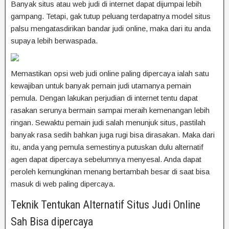
Banyak situs atau web judi di internet dapat dijumpai lebih
gampang. Tetapi, gak tutup peluang terdapatnya model situs
palsu mengatasdirikan bandar judi online, maka dari itu anda
supaya lebih berwaspada.
Memastikan opsi web judi online paling dipercaya ialah satu
kewajiban untuk banyak pemain judi utamanya pemain
pemula. Dengan lakukan perjudian di internet tentu dapat
rasakan serunya bermain sampai meraih kemenangan lebih
ringan. Sewaktu pemain judi salah menunjuk situs, pastilah
banyak rasa sedih bahkan juga rugi bisa dirasakan. Maka dari
itu, anda yang pemula semestinya putuskan dulu alternatif
agen dapat dipercaya sebelumnya menyesal. Anda dapat
peroleh kemungkinan menang bertambah besar di saat bisa
masuk di web paling dipercaya.
Teknik Tentukan Alternatif Situs Judi Online
Sah Bisa dipercaya