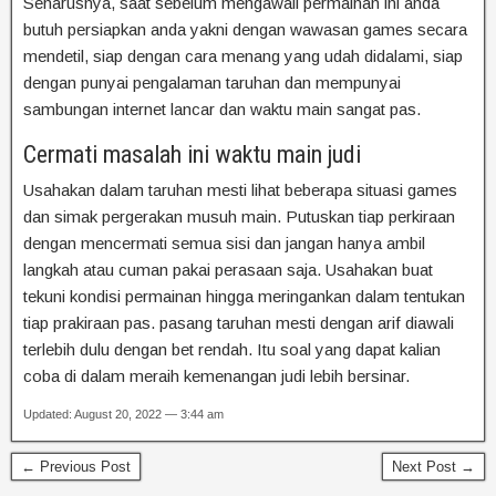
Seharusnya, saat sebelum mengawali permainan ini anda
butuh persiapkan anda yakni dengan wawasan games secara
mendetil, siap dengan cara menang yang udah didalami, siap
dengan punyai pengalaman taruhan dan mempunyai
sambungan internet lancar dan waktu main sangat pas.
Cermati masalah ini waktu main judi
Usahakan dalam taruhan mesti lihat beberapa situasi games
dan simak pergerakan musuh main. Putuskan tiap perkiraan
dengan mencermati semua sisi dan jangan hanya ambil
langkah atau cuman pakai perasaan saja. Usahakan buat
tekuni kondisi permainan hingga meringankan dalam tentukan
tiap prakiraan pas. pasang taruhan mesti dengan arif diawali
terlebih dulu dengan bet rendah. Itu soal yang dapat kalian
coba di dalam meraih kemenangan judi lebih bersinar.
Updated: August 20, 2022 — 3:44 am
← Previous Post
Next Post →