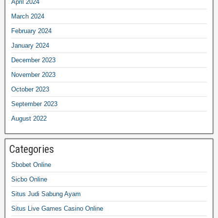
April 2024
March 2024
February 2024
January 2024
December 2023
November 2023
October 2023
September 2023
August 2022
Categories
Sbobet Online
Sicbo Online
Situs Judi Sabung Ayam
Situs Live Games Casino Online