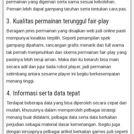
permainan yang digemari serta sama sesuai kebolehan.
Pemain lebih dapat gampang taruhan serta tentukan cara pas.
3. Kualitas permainan terunggul fair-play
Beragam jenis permainan yang disajikan web judi online pasti
mempunyai kwalitas terpilih. Seperti penampilan spek
gampang dipahami, rancangan grafis menarik dan full warna
tak pernah menjenuhkan dan skema permainan fair-play yang
pastinya lebih teruji aman. Maka dari itu betaruh bisa main
secara adil dan jujur tiada robot player, jadi permainan
setimbang antara sesame player ini begitu berkesempatan
menang tinggi.
4. Informasi serta data tepat
Terdapat beberapa data yang bisa diperoleh secara cepat dan
mudah, khususnya dalam memperoleh pelbagai strategi
menang buat didalami, pelbagai data serta data berkaitan
perjudian sebagai material dasar kemenangan. Begitu juga
dengan tersiapnya pelbagai artikel berkaitan games judi seperti