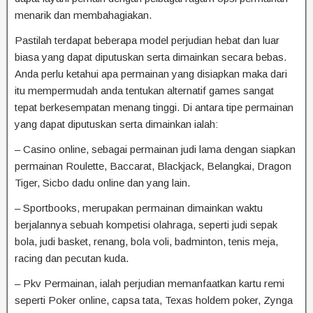
menarik dan membahagiakan.
Pastilah terdapat beberapa model perjudian hebat dan luar
biasa yang dapat diputuskan serta dimainkan secara bebas.
Anda perlu ketahui apa permainan yang disiapkan maka dari
itu mempermudah anda tentukan alternatif games sangat
tepat berkesempatan menang tinggi. Di antara tipe permainan
yang dapat diputuskan serta dimainkan ialah:
– Casino online, sebagai permainan judi lama dengan siapkan
permainan Roulette, Baccarat, Blackjack, Belangkai, Dragon
Tiger, Sicbo dadu online dan yang lain.
– Sportbooks, merupakan permainan dimainkan waktu
berjalannya sebuah kompetisi olahraga, seperti judi sepak
bola, judi basket, renang, bola voli, badminton, tenis meja,
racing dan pecutan kuda.
– Pkv Permainan, ialah perjudian memanfaatkan kartu remi
seperti Poker online, capsa tata, Texas holdem poker, Zynga