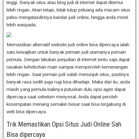
tinggi. Banyak situs atau blog judi di internet dapat ditemui
lebih ringan. Akan tetapi, tidak tutup peluang ada macam situs
palsu mengatasdirinya bandar judi online, hingga anda mesti
lebih waspada.
Memastikan alternatif website judi online bisa dipercaya ialah
satu kewajiban untuk banyak pemain judi utamanya pemain
pemula. Dengan lakukan perjudian di internet tentu saja dapat
rasakan kehebohan main sampai memperoleh kemenangan
lebih ringan. Saat pemain judi salah menunjuk situs, pastinya
banyak rasa sedih juga rugi bisa dihadapi. Maka dari itu, anda
masih yang pemula baiknya putuskan dulu opsi agen dapat
dipercaya saat sebelum menyesal. Anda dapat peroleh
kesempatan menang semakin besar saat bisa tergabung di
web bisa dipercaya.
Trik Memastikan Opsi Situs Judi Online Sah
Bisa dipercaya