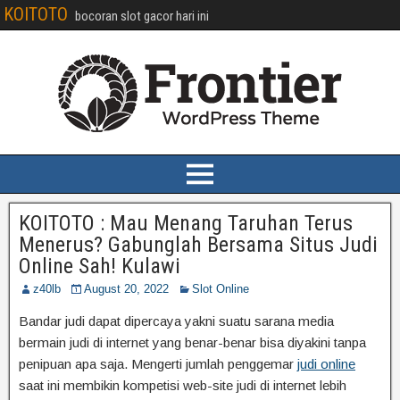
KOITOTO
bocoran slot gacor hari ini
KOITOTO : Mau Menang Taruhan Terus
Menerus? Gabunglah Bersama Situs Judi
Online Sah! Kulawi
z40lb
August 20, 2022
Slot Online
Bandar judi dapat dipercaya yakni suatu sarana media
bermain judi di internet yang benar-benar bisa diyakini tanpa
penipuan apa saja. Mengerti jumlah penggemar
judi online
saat ini membikin kompetisi web-site judi di internet lebih