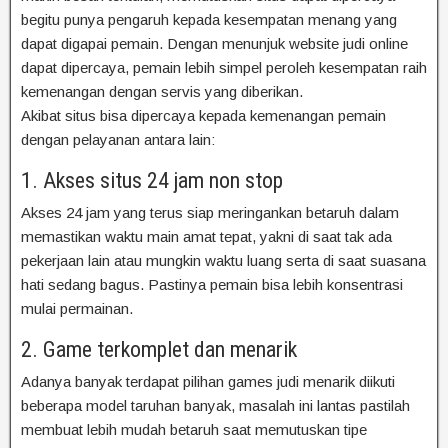
begitu punya pengaruh kepada kesempatan menang yang
dapat digapai pemain. Dengan menunjuk website judi online
dapat dipercaya, pemain lebih simpel peroleh kesempatan raih
kemenangan dengan servis yang diberikan.
Akibat situs bisa dipercaya kepada kemenangan pemain
dengan pelayanan antara lain:
1. Akses situs 24 jam non stop
Akses 24 jam yang terus siap meringankan betaruh dalam
memastikan waktu main amat tepat, yakni di saat tak ada
pekerjaan lain atau mungkin waktu luang serta di saat suasana
hati sedang bagus. Pastinya pemain bisa lebih konsentrasi
mulai permainan.
2. Game terkomplet dan menarik
Adanya banyak terdapat pilihan games judi menarik diikuti
beberapa model taruhan banyak, masalah ini lantas pastilah
membuat lebih mudah betaruh saat memutuskan tipe