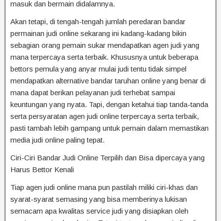
masuk dan bermain didalamnya.
Akan tetapi, di tengah-tengah jumlah peredaran bandar
permainan judi online sekarang ini kadang-kadang bikin
sebagian orang pemain sukar mendapatkan agen judi yang
mana terpercaya serta terbaik. Khususnya untuk beberapa
bettors pemula yang anyar mulai judi tentu tidak simpel
mendapatkan alternative bandar taruhan online yang benar di
mana dapat berikan pelayanan judi terhebat sampai
keuntungan yang nyata. Tapi, dengan ketahui tiap tanda-tanda
serta persyaratan agen judi online terpercaya serta terbaik,
pasti tambah lebih gampang untuk pemain dalam memastikan
media judi online paling tepat.
Ciri-Ciri Bandar Judi Online Terpilih dan Bisa dipercaya yang
Harus Bettor Kenali
Tiap agen judi online mana pun pastilah miliki ciri-khas dan
syarat-syarat semasing yang bisa memberinya lukisan
semacam apa kwalitas service judi yang disiapkan oleh