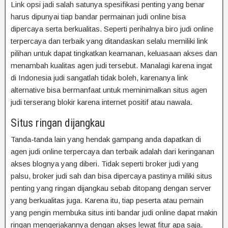
Link opsi jadi salah satunya spesifikasi penting yang benar
harus dipunyai tiap bandar permainan judi online bisa
dipercaya serta berkualitas. Seperti perihalnya biro judi online
terpercaya dan terbaik yang ditandaskan selalu memiliki link
pilihan untuk dapat tingkatkan keamanan, keluasaan akses dan
menambah kualitas agen judi tersebut. Manalagi karena ingat
di Indonesia judi sangatlah tidak boleh, karenanya link
alternative bisa bermanfaat untuk meminimalkan situs agen
judi terserang blokir karena internet positif atau nawala.
Situs ringan dijangkau
Tanda-tanda lain yang hendak gampang anda dapatkan di
agen judi online terpercaya dan terbaik adalah dari keringanan
akses blognya yang diberi. Tidak seperti broker judi yang
palsu, broker judi sah dan bisa dipercaya pastinya miliki situs
penting yang ringan dijangkau sebab ditopang dengan server
yang berkualitas juga. Karena itu, tiap peserta atau pemain
yang pengin membuka situs inti bandar judi online dapat makin
ringan mengerjakannya dengan akses lewat fitur apa saja.