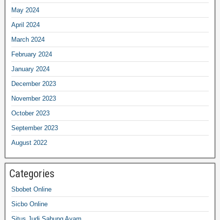
May 2024
April 2024
March 2024
February 2024
January 2024
December 2023
November 2023
October 2023
September 2023
August 2022
Categories
Sbobet Online
Sicbo Online
Situs Judi Sabung Ayam