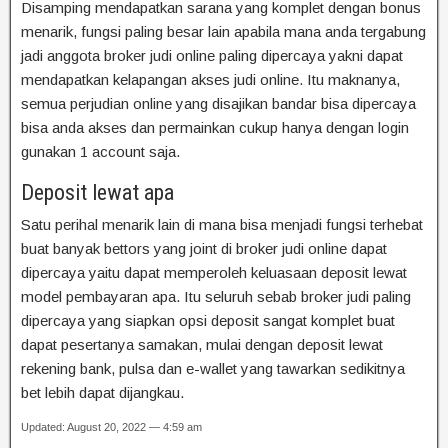
Disamping mendapatkan sarana yang komplet dengan bonus
menarik, fungsi paling besar lain apabila mana anda tergabung
jadi anggota broker judi online paling dipercaya yakni dapat
mendapatkan kelapangan akses judi online. Itu maknanya,
semua perjudian online yang disajikan bandar bisa dipercaya
bisa anda akses dan permainkan cukup hanya dengan login
gunakan 1 account saja.
Deposit lewat apa
Satu perihal menarik lain di mana bisa menjadi fungsi terhebat
buat banyak bettors yang joint di broker judi online dapat
dipercaya yaitu dapat memperoleh keluasaan deposit lewat
model pembayaran apa. Itu seluruh sebab broker judi paling
dipercaya yang siapkan opsi deposit sangat komplet buat
dapat pesertanya samakan, mulai dengan deposit lewat
rekening bank, pulsa dan e-wallet yang tawarkan sedikitnya
bet lebih dapat dijangkau.
Updated: August 20, 2022 — 4:59 am