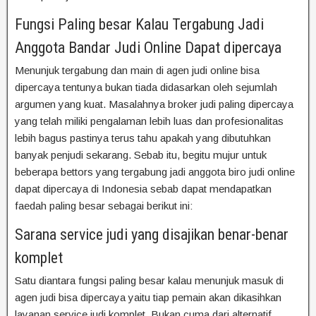
Fungsi Paling besar Kalau Tergabung Jadi
Anggota Bandar Judi Online Dapat dipercaya
Menunjuk tergabung dan main di agen judi online bisa
dipercaya tentunya bukan tiada didasarkan oleh sejumlah
argumen yang kuat. Masalahnya broker judi paling dipercaya
yang telah miliki pengalaman lebih luas dan profesionalitas
lebih bagus pastinya terus tahu apakah yang dibutuhkan
banyak penjudi sekarang. Sebab itu, begitu mujur untuk
beberapa bettors yang tergabung jadi anggota biro judi online
dapat dipercaya di Indonesia sebab dapat mendapatkan
faedah paling besar sebagai berikut ini:
Sarana service judi yang disajikan benar-benar
komplet
Satu diantara fungsi paling besar kalau menunjuk masuk di
agen judi bisa dipercaya yaitu tiap pemain akan dikasihkan
layanan service judi komplet. Bukan cuma dari alternatif