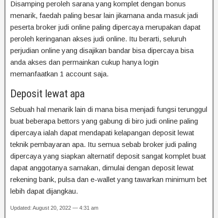
Disamping peroleh sarana yang komplet dengan bonus
menarik, faedah paling besar lain jikamana anda masuk jadi
peserta broker judi online paling dipercaya merupakan dapat
peroleh keringanan akses judi online. Itu berarti, seluruh
perjudian online yang disajikan bandar bisa dipercaya bisa
anda akses dan permainkan cukup hanya login
memanfaatkan 1 account saja.
Deposit lewat apa
Sebuah hal menarik lain di mana bisa menjadi fungsi terunggul
buat beberapa bettors yang gabung di biro judi online paling
dipercaya ialah dapat mendapati kelapangan deposit lewat
teknik pembayaran apa. Itu semua sebab broker judi paling
dipercaya yang siapkan alternatif deposit sangat komplet buat
dapat anggotanya samakan, dimulai dengan deposit lewat
rekening bank, pulsa dan e-wallet yang tawarkan minimum bet
lebih dapat dijangkau.
Updated: August 20, 2022 — 4:31 am