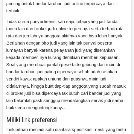
penting untuk bandar taruhan judi online terpercaya dan
terbaik.
Tidak cuma punyai lisensi sah saja, tetapi yang jadi tanda-
tanda lain dari broker judi online terpercaya serta terbaik rata-
rata dari jumlahnya anggota aktifnya yang bisa lebih banyak.
Berlainan dengan biro judi yang lain tak punyai peserta
lumayan banyak karena pelayanan judi yang diserahkan
kepada member-nya kurang demikian memberi kepuasan.
Soal yang membuat jumlah peserta tergabung dan main di
bandar taruhan judi paling dipercaya sebab udah rasakan
sendiri kayak apakah untung dan puasnya main judi
didalamnya, hingga buat tiap-tiap anggota yang sudah masuk
di broker judi bisa dipercaya tak butuh cari bandar judi yang
lain belumlah pasti sanggup mendatangkan servis judi sama
baik serta menguntungkannya.
Miliki link preferensi
Link pilihan menjadi satu diantara spesifikasi mesti yang tentu