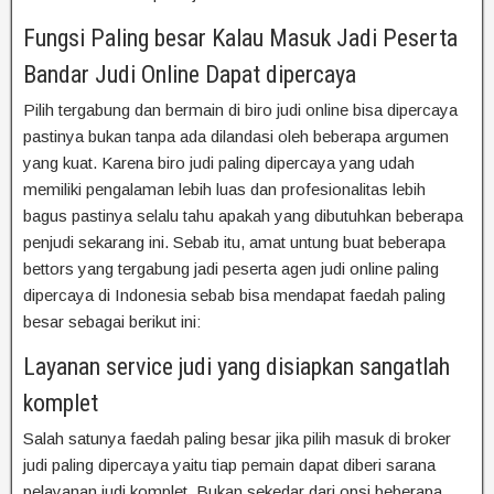
Fungsi Paling besar Kalau Masuk Jadi Peserta
Bandar Judi Online Dapat dipercaya
Pilih tergabung dan bermain di biro judi online bisa dipercaya
pastinya bukan tanpa ada dilandasi oleh beberapa argumen
yang kuat. Karena biro judi paling dipercaya yang udah
memiliki pengalaman lebih luas dan profesionalitas lebih
bagus pastinya selalu tahu apakah yang dibutuhkan beberapa
penjudi sekarang ini. Sebab itu, amat untung buat beberapa
bettors yang tergabung jadi peserta agen judi online paling
dipercaya di Indonesia sebab bisa mendapat faedah paling
besar sebagai berikut ini:
Layanan service judi yang disiapkan sangatlah
komplet
Salah satunya faedah paling besar jika pilih masuk di broker
judi paling dipercaya yaitu tiap pemain dapat diberi sarana
pelayanan judi komplet. Bukan sekedar dari opsi beberapa