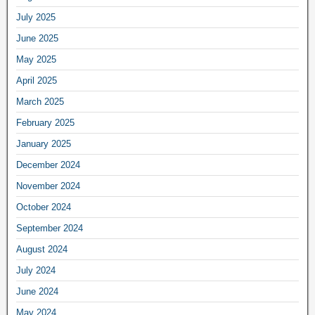
July 2025
June 2025
May 2025
April 2025
March 2025
February 2025
January 2025
December 2024
November 2024
October 2024
September 2024
August 2024
July 2024
June 2024
May 2024