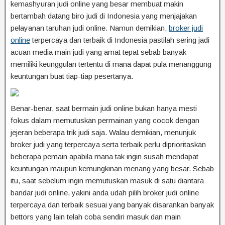
kemashyuran judi online yang besar membuat makin
bertambah datang biro judi di Indonesia yang menjajakan
pelayanan taruhan judi online. Namun demikian,
broker judi
online
terpercaya dan terbaik di Indonesia pastilah sering jadi
acuan media main judi yang amat tepat sebab banyak
memiliki keunggulan tertentu di mana dapat pula menanggung
keuntungan buat tiap-tiap pesertanya.
Benar-benar, saat bermain judi online bukan hanya mesti
fokus dalam memutuskan permainan yang cocok dengan
jejeran beberapa trik judi saja. Walau demikian, menunjuk
broker judi yang terpercaya serta terbaik perlu diprioritaskan
beberapa pemain apabila mana tak ingin susah mendapat
keuntungan maupun kemungkinan menang yang besar. Sebab
itu, saat sebelum ingin memutuskan masuk di satu diantara
bandar judi online, yakini anda udah pilih broker judi online
terpercaya dan terbaik sesuai yang banyak disarankan banyak
bettors yang lain telah coba sendiri masuk dan main