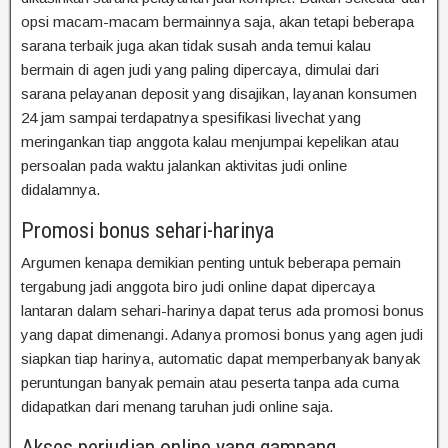
opsi macam-macam bermainnya saja, akan tetapi beberapa
sarana terbaik juga akan tidak susah anda temui kalau
bermain di agen judi yang paling dipercaya, dimulai dari
sarana pelayanan deposit yang disajikan, layanan konsumen
24 jam sampai terdapatnya spesifikasi livechat yang
meringankan tiap anggota kalau menjumpai kepelikan atau
persoalan pada waktu jalankan aktivitas judi online
didalamnya.
Promosi bonus sehari-harinya
Argumen kenapa demikian penting untuk beberapa pemain
tergabung jadi anggota biro judi online dapat dipercaya
lantaran dalam sehari-harinya dapat terus ada promosi bonus
yang dapat dimenangi. Adanya promosi bonus yang agen judi
siapkan tiap harinya, automatic dapat memperbanyak banyak
peruntungan banyak pemain atau peserta tanpa ada cuma
didapatkan dari menang taruhan judi online saja.
Akses perjudian online yang gampang