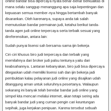
online bandar bisa dipercaya nyata benar-benar berkualitas di
mana selalu sanggup menanggung apa saja kepentingan dan
kepuasan semua member-nya hingga bertambah banyak
disarankan. Oleh karenanya, supaya anda tak salah
memutuskan bandar permainan judi, ketahui berikut tanda-
tanda agen judi online terpercaya serta terbaik sesuai yang
direferensikan, antara lain:
Sudah punyai lisensi sah bersama-sama ijin bekerja
Ciri-ciri khusus biro judi terpercaya dan terbaik yang
memilahnya dari broker judi palsu tentunya yaitu dari
keabsahannya. Lantaran kebanyakan, biro judi bisa dipercaya
ditegaskan udah memiliki lisensi sah dan ijin bekerja jadi
pembuktian kalau pelayanan judi online yang disajikan udah
ditanggung aman untuk seluruhnya pesertanya. Walaupun
sekarang ini banyak telah beredar bandar judi online yang
simpel kita mencari melalui internet, akan tetapi sering ada
banyak bandar judi yang cuman pengin cari keuntungan
sepihak, juga kerjakan penipuan. Karena tersebut sebuah