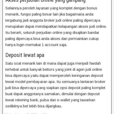
Selainnya peroleh layanan yang komplet dengan bonus
menarik, fungsi paling besar lain jika bagaimana anda
tergabung jadi anggota broker judi online paling dipercaya
merupakan dapat mendapatkan kelapangan akses judi online.
Itu berarti, seluruh perjudian online yang disajikan bandar
paling dipercaya bisa anda akses dan permainkan cukup
hanya login memakai 1 account saja.
Deposit lewat apa
Satu soal menarik lain di mana dapat juga menjadi faedah
terhebat untuk banyak bettors yang joint di agen judi online
bisa dipercaya yaitu dapat memperoleh keringanan deposit
lewat model pembayaran apa. Itu semuanya lantaran broker
judi bisa dipercaya yang siapkan opsi deposit paling komplet
buat dapat anggotanya samakan, dimulai dengan deposit
lewat rekening bank, pulsa dan e-wallet yang tawarkan
sedikitnya bet lebih bisa dijangkau.