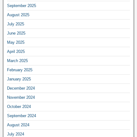
September 2025
August 2025
July 2025
June 2025
May 2025
April 2025
March 2025
February 2025
January 2025
December 2024
November 2024
October 2024
September 2024
August 2024
July 2024