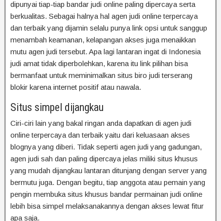
dipunyai tiap-tiap bandar judi online paling dipercaya serta
berkualitas. Sebagai halnya hal agen judi online terpercaya
dan terbaik yang dijamin selalu punya link opsi untuk sanggup
menambah keamanan, kelapangan akses juga menaikkan
mutu agen judi tersebut. Apa lagi lantaran ingat di Indonesia
judi amat tidak diperbolehkan, karena itu link pilihan bisa
bermanfaat untuk meminimalkan situs biro judi terserang
blokir karena internet positif atau nawala.
Situs simpel dijangkau
Ciri-ciri lain yang bakal ringan anda dapatkan di agen judi
online terpercaya dan terbaik yaitu dari keluasaan akses
blognya yang diberi. Tidak seperti agen judi yang gadungan,
agen judi sah dan paling dipercaya jelas miliki situs khusus
yang mudah dijangkau lantaran ditunjang dengan server yang
bermutu juga. Dengan begitu, tiap anggota atau pemain yang
pengin membuka situs khusus bandar permainan judi online
lebih bisa simpel melaksanakannya dengan akses lewat fitur
apa saja.