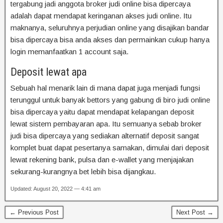
tergabung jadi anggota broker judi online bisa dipercaya
adalah dapat mendapat keringanan akses judi online. Itu
maknanya, seluruhnya perjudian online yang disajikan bandar
bisa dipercaya bisa anda akses dan permainkan cukup hanya
login memanfaatkan 1 account saja.
Deposit lewat apa
Sebuah hal menarik lain di mana dapat juga menjadi fungsi
terunggul untuk banyak bettors yang gabung di biro judi online
bisa dipercaya yaitu dapat mendapat kelapangan deposit
lewat sistem pembayaran apa. Itu semuanya sebab broker
judi bisa dipercaya yang sediakan alternatif deposit sangat
komplet buat dapat pesertanya samakan, dimulai dari deposit
lewat rekening bank, pulsa dan e-wallet yang menjajakan
sekurang-kurangnya bet lebih bisa dijangkau.
Updated: August 20, 2022 — 4:41 am
← Previous Post
Next Post →