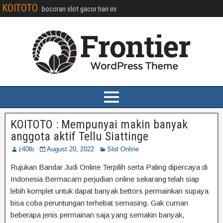
KOITOTO
bocoran slot gacor hari ini
KOITOTO : Mempunyai makin banyak
anggota aktif Tellu Siattinge
z40lb
August 20, 2022
Slot Online
Rujukan Bandar Judi Online Terpilih serta Paling dipercaya di
Indonesia Bermacam perjudian online sekarang telah siap
lebih komplet untuk dapat banyak bettors permainkan supaya
bisa coba peruntungan terhebat semasing. Gak cuman
beberapa jenis permainan saja yang semakin banyak,