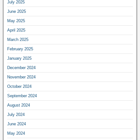
July 2025
June 2025
May 2025
April 2025
March 2025
February 2025
January 2025
December 2024
November 2024
October 2024
September 2024
August 2024
July 2024
June 2024
May 2024