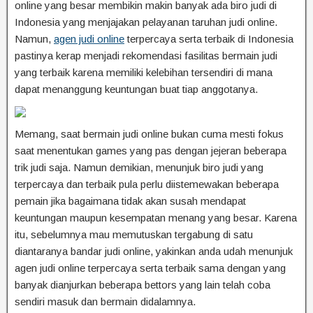
online yang besar membikin makin banyak ada biro judi di
Indonesia yang menjajakan pelayanan taruhan judi online.
Namun,
agen judi online
terpercaya serta terbaik di Indonesia
pastinya kerap menjadi rekomendasi fasilitas bermain judi
yang terbaik karena memiliki kelebihan tersendiri di mana
dapat menanggung keuntungan buat tiap anggotanya.
Memang, saat bermain judi online bukan cuma mesti fokus
saat menentukan games yang pas dengan jejeran beberapa
trik judi saja. Namun demikian, menunjuk biro judi yang
terpercaya dan terbaik pula perlu diistemewakan beberapa
pemain jika bagaimana tidak akan susah mendapat
keuntungan maupun kesempatan menang yang besar. Karena
itu, sebelumnya mau memutuskan tergabung di satu
diantaranya bandar judi online, yakinkan anda udah menunjuk
agen judi online terpercaya serta terbaik sama dengan yang
banyak dianjurkan beberapa bettors yang lain telah coba
sendiri masuk dan bermain didalamnya.