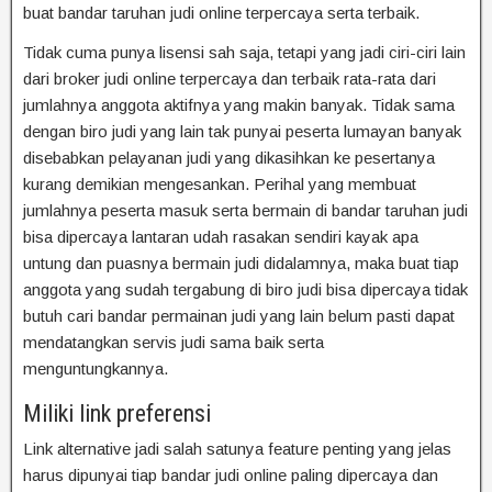
buat bandar taruhan judi online terpercaya serta terbaik.
Tidak cuma punya lisensi sah saja, tetapi yang jadi ciri-ciri lain
dari broker judi online terpercaya dan terbaik rata-rata dari
jumlahnya anggota aktifnya yang makin banyak. Tidak sama
dengan biro judi yang lain tak punyai peserta lumayan banyak
disebabkan pelayanan judi yang dikasihkan ke pesertanya
kurang demikian mengesankan. Perihal yang membuat
jumlahnya peserta masuk serta bermain di bandar taruhan judi
bisa dipercaya lantaran udah rasakan sendiri kayak apa
untung dan puasnya bermain judi didalamnya, maka buat tiap
anggota yang sudah tergabung di biro judi bisa dipercaya tidak
butuh cari bandar permainan judi yang lain belum pasti dapat
mendatangkan servis judi sama baik serta
menguntungkannya.
Miliki link preferensi
Link alternative jadi salah satunya feature penting yang jelas
harus dipunyai tiap bandar judi online paling dipercaya dan