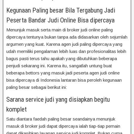
Kegunaan Paling besar Bila Tergabung Jadi
Peserta Bandar Judi Online Bisa dipercaya
Menunjuk masuk serta main di broker judi online paling
dipercaya tentunya bukan tanpa ada didasarkan oleh sejumlah
argumen yang kuat. Karena agen judi paling dipercaya yang
udah memiliki pengalaman lebih luas dan profesionalitas lebih
bagus pasti terus tahu apakah yang dibutuhkan beberapa
penjudi sekarang ini. Karena itu, sangatlah untung buat
beberapa bettors yang masuk jadi peserta agen judi online
bisa dipercaya di Indonesia lantaran bisa peroleh kegunaan
paling besar sebagai berikut ini:
Sarana service judi yang disiapkan begitu
komplet
Satu diantara faedah paling besar seandainya menunjuk
masuk di broker judi dapat dipercaya ialah tiap-tiap pemain
dapat dikasihkan layanan service judi komplet. Bukan cuma