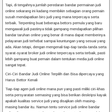
Tapi, di tengahnya jumlah peredaran bandar permainan judi
online sekarang ini kadang membikin sebagian orang pemain
susah mendapatkan biro judi yang mana terpercaya serta
terbaik. Terpenting buat beberapa bettors pemula yang baru
mengawali judi pastinya tidak gampang mendapatkan pilihan
bandar taruhan online yang benar di mana dapat memberinya
pelayanan judi terhebat sampai keuntungan yang sesuai yang
ada. Akan tetapi, dengan mengenali tiap-tiap tanda-tanda serta
syarat-syarat broker judi online terpercaya serta terbaik, pasti
lebih gampang buat pemain dalam tentukan media judi online
sangat tepat.
Ciri-Ciri Bandar Judi Online Terpilih dan Bisa dipercaya yang
Harus Bettor Kenali
Tiap-tiap agen judi online mana pun yang pasti miliki ciri-khas
serta persyaratan semasing yang bisa berikan deskripsi kayak
apakah kualitas service judi yang disajikan oleh masing-
masing bandar itu. Namun tentu service judi online bandar