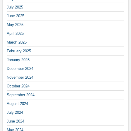
July 2025
June 2025
May 2025
April 2025
March 2025
February 2025
January 2025
December 2024
November 2024
October 2024
September 2024
August 2024
July 2024
June 2024
May 2024