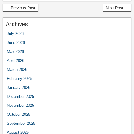
← Previous Post
Next Post →
Archives
July 2026
June 2026
May 2026
April 2026
March 2026
February 2026
January 2026
December 2025
November 2025
October 2025
September 2025
August 2025