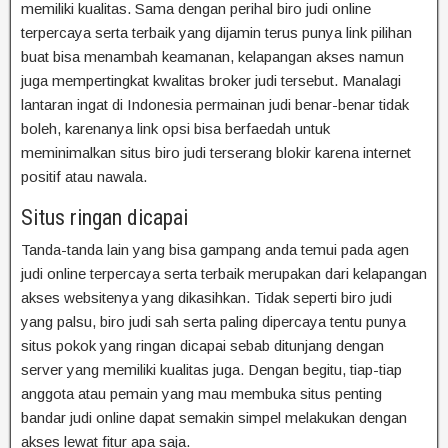
memiliki kualitas. Sama dengan perihal biro judi online
terpercaya serta terbaik yang dijamin terus punya link pilihan
buat bisa menambah keamanan, kelapangan akses namun
juga mempertingkat kwalitas broker judi tersebut. Manalagi
lantaran ingat di Indonesia permainan judi benar-benar tidak
boleh, karenanya link opsi bisa berfaedah untuk
meminimalkan situs biro judi terserang blokir karena internet
positif atau nawala.
Situs ringan dicapai
Tanda-tanda lain yang bisa gampang anda temui pada agen
judi online terpercaya serta terbaik merupakan dari kelapangan
akses websitenya yang dikasihkan. Tidak seperti biro judi
yang palsu, biro judi sah serta paling dipercaya tentu punya
situs pokok yang ringan dicapai sebab ditunjang dengan
server yang memiliki kualitas juga. Dengan begitu, tiap-tiap
anggota atau pemain yang mau membuka situs penting
bandar judi online dapat semakin simpel melakukan dengan
akses lewat fitur apa saja.