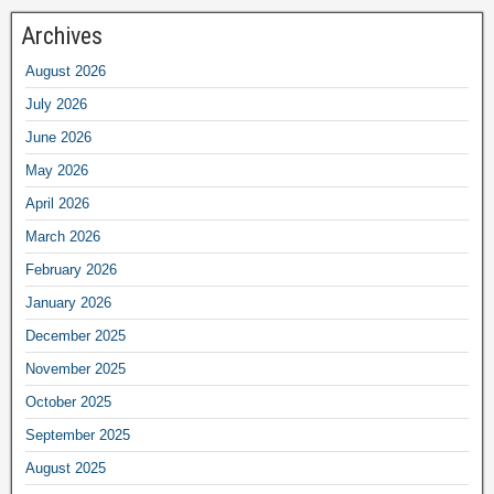
Archives
August 2026
July 2026
June 2026
May 2026
April 2026
March 2026
February 2026
January 2026
December 2025
November 2025
October 2025
September 2025
August 2025