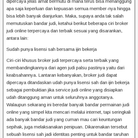
dipercaya jelas amat bermutu di mana terus bisa menanggung
apa saja keperluan dan kepuasan semua member-nya hingga
bisa lebih banyak dianjurkan. Maka, supaya anda tak salah
memutuskan bandar judi, ketahui berikut beberapa ciri broker
judi online terpercaya dan terbaik sesuai yang disarankan,
antara lain:
Sudah punya lisensi sah bersama ijin bekerja
Ciri-ciri khusus broker judi terpercaya serta terbaik yang
membandingkannya dari agen judi palsu pastinya yaitu dari
keabsahannya. Lantaran kebanyakan, broker judi dapat
dipercaya ditandaskan udah punya lisensi sah dan ijin bekerja
sebagai pembuktian jika service judi online yang disiapkan
udah ditanggung aman untuk seluruhnya anggotanya.
Walaupun sekarang ini beredar banyak bandar permainan judi
online yang simpel kita mencari melalui internet, tapi seringkali
ada banyak bandar judi yang cuman mau cari keuntungan
sepihak, juga melaksanakan penipuan. Dikarenakan tersebut
sebuah lisensi sah jadi identitas penting untuk bandar taruhan