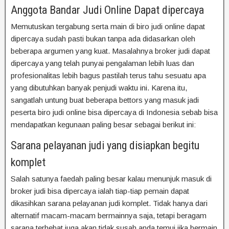
Anggota Bandar Judi Online Dapat dipercaya
Memutuskan tergabung serta main di biro judi online dapat
dipercaya sudah pasti bukan tanpa ada didasarkan oleh
beberapa argumen yang kuat. Masalahnya broker judi dapat
dipercaya yang telah punyai pengalaman lebih luas dan
profesionalitas lebih bagus pastilah terus tahu sesuatu apa
yang dibutuhkan banyak penjudi waktu ini. Karena itu,
sangatlah untung buat beberapa bettors yang masuk jadi
peserta biro judi online bisa dipercaya di Indonesia sebab bisa
mendapatkan kegunaan paling besar sebagai berikut ini:
Sarana pelayanan judi yang disiapkan begitu
komplet
Salah satunya faedah paling besar kalau menunjuk masuk di
broker judi bisa dipercaya ialah tiap-tiap pemain dapat
dikasihkan sarana pelayanan judi komplet. Tidak hanya dari
alternatif macam-macam bermainnya saja, tetapi beragam
sarana terhebat juga akan tidak susah anda temui jika bermain