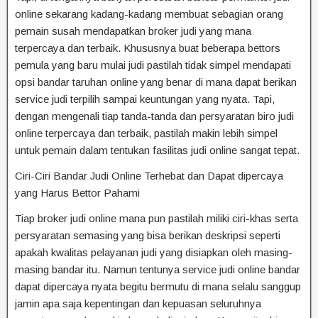
online sekarang kadang-kadang membuat sebagian orang
pemain susah mendapatkan broker judi yang mana
terpercaya dan terbaik. Khususnya buat beberapa bettors
pemula yang baru mulai judi pastilah tidak simpel mendapati
opsi bandar taruhan online yang benar di mana dapat berikan
service judi terpilih sampai keuntungan yang nyata. Tapi,
dengan mengenali tiap tanda-tanda dan persyaratan biro judi
online terpercaya dan terbaik, pastilah makin lebih simpel
untuk pemain dalam tentukan fasilitas judi online sangat tepat.
Ciri-Ciri Bandar Judi Online Terhebat dan Dapat dipercaya
yang Harus Bettor Pahami
Tiap broker judi online mana pun pastilah miliki ciri-khas serta
persyaratan semasing yang bisa berikan deskripsi seperti
apakah kwalitas pelayanan judi yang disiapkan oleh masing-
masing bandar itu. Namun tentunya service judi online bandar
dapat dipercaya nyata begitu bermutu di mana selalu sanggup
jamin apa saja kepentingan dan kepuasan seluruhnya