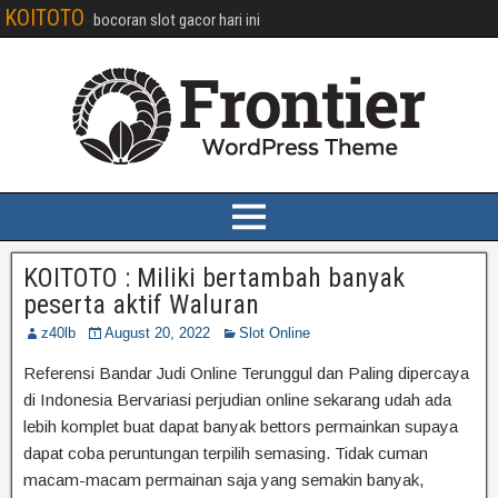
KOITOTO
bocoran slot gacor hari ini
KOITOTO : Miliki bertambah banyak
peserta aktif Waluran
z40lb
August 20, 2022
Slot Online
Referensi Bandar Judi Online Terunggul dan Paling dipercaya
di Indonesia Bervariasi perjudian online sekarang udah ada
lebih komplet buat dapat banyak bettors permainkan supaya
dapat coba peruntungan terpilih semasing. Tidak cuman
macam-macam permainan saja yang semakin banyak,