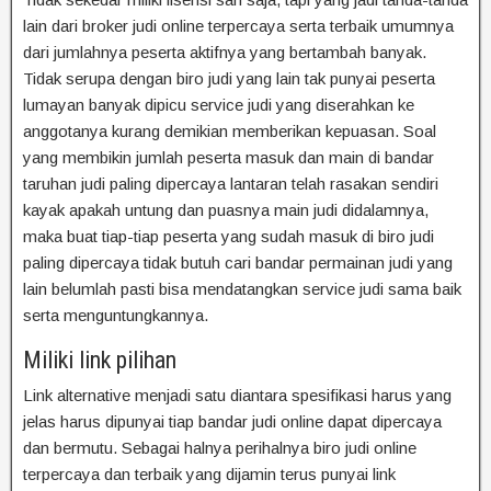
lain dari broker judi online terpercaya serta terbaik umumnya
dari jumlahnya peserta aktifnya yang bertambah banyak.
Tidak serupa dengan biro judi yang lain tak punyai peserta
lumayan banyak dipicu service judi yang diserahkan ke
anggotanya kurang demikian memberikan kepuasan. Soal
yang membikin jumlah peserta masuk dan main di bandar
taruhan judi paling dipercaya lantaran telah rasakan sendiri
kayak apakah untung dan puasnya main judi didalamnya,
maka buat tiap-tiap peserta yang sudah masuk di biro judi
paling dipercaya tidak butuh cari bandar permainan judi yang
lain belumlah pasti bisa mendatangkan service judi sama baik
serta menguntungkannya.
Miliki link pilihan
Link alternative menjadi satu diantara spesifikasi harus yang
jelas harus dipunyai tiap bandar judi online dapat dipercaya
dan bermutu. Sebagai halnya perihalnya biro judi online
terpercaya dan terbaik yang dijamin terus punyai link