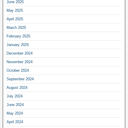
June 2025
May 2025
April 2025
March 2025
February 2025
January 2025
December 2024
November 2024
October 2024
September 2024
August 2024
July 2024
June 2024
May 2024
April 2024