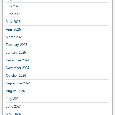
July 2025
June 2025
May 2025
April 2025
March 2025
February 2025
January 2025
December 2024
November 2024
October 2024
September 2024
August 2024
July 2024
June 2024
May 2024