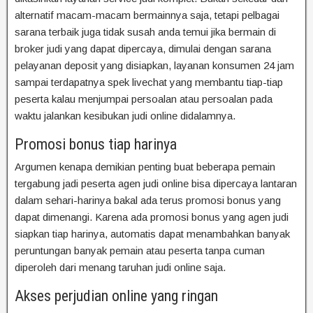
alternatif macam-macam bermainnya saja, tetapi pelbagai
sarana terbaik juga tidak susah anda temui jika bermain di
broker judi yang dapat dipercaya, dimulai dengan sarana
pelayanan deposit yang disiapkan, layanan konsumen 24 jam
sampai terdapatnya spek livechat yang membantu tiap-tiap
peserta kalau menjumpai persoalan atau persoalan pada
waktu jalankan kesibukan judi online didalamnya.
Promosi bonus tiap harinya
Argumen kenapa demikian penting buat beberapa pemain
tergabung jadi peserta agen judi online bisa dipercaya lantaran
dalam sehari-harinya bakal ada terus promosi bonus yang
dapat dimenangi. Karena ada promosi bonus yang agen judi
siapkan tiap harinya, automatis dapat menambahkan banyak
peruntungan banyak pemain atau peserta tanpa cuman
diperoleh dari menang taruhan judi online saja.
Akses perjudian online yang ringan