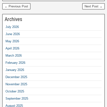
← Previous Post
Next Post →
Archives
July 2026
June 2026
May 2026
April 2026
March 2026
February 2026
January 2026
December 2025
November 2025
October 2025
September 2025
August 2025