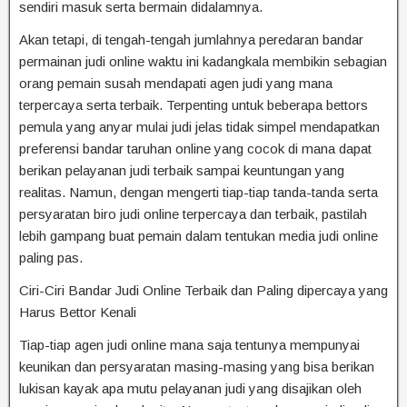
sendiri masuk serta bermain didalamnya.
Akan tetapi, di tengah-tengah jumlahnya peredaran bandar
permainan judi online waktu ini kadangkala membikin sebagian
orang pemain susah mendapati agen judi yang mana
terpercaya serta terbaik. Terpenting untuk beberapa bettors
pemula yang anyar mulai judi jelas tidak simpel mendapatkan
preferensi bandar taruhan online yang cocok di mana dapat
berikan pelayanan judi terbaik sampai keuntungan yang
realitas. Namun, dengan mengerti tiap-tiap tanda-tanda serta
persyaratan biro judi online terpercaya dan terbaik, pastilah
lebih gampang buat pemain dalam tentukan media judi online
paling pas.
Ciri-Ciri Bandar Judi Online Terbaik dan Paling dipercaya yang
Harus Bettor Kenali
Tiap-tiap agen judi online mana saja tentunya mempunyai
keunikan dan persyaratan masing-masing yang bisa berikan
lukisan kayak apa mutu pelayanan judi yang disajikan oleh