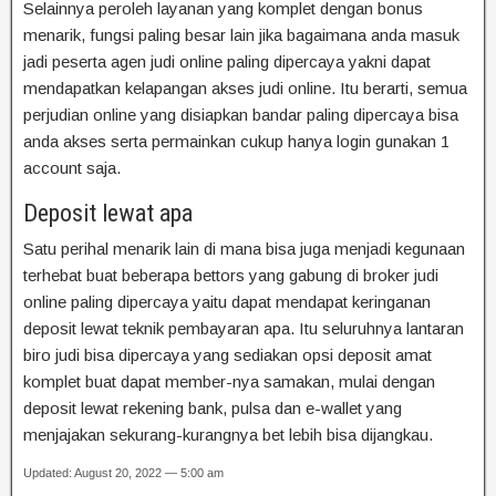
Selainnya peroleh layanan yang komplet dengan bonus
menarik, fungsi paling besar lain jika bagaimana anda masuk
jadi peserta agen judi online paling dipercaya yakni dapat
mendapatkan kelapangan akses judi online. Itu berarti, semua
perjudian online yang disiapkan bandar paling dipercaya bisa
anda akses serta permainkan cukup hanya login gunakan 1
account saja.
Deposit lewat apa
Satu perihal menarik lain di mana bisa juga menjadi kegunaan
terhebat buat beberapa bettors yang gabung di broker judi
online paling dipercaya yaitu dapat mendapat keringanan
deposit lewat teknik pembayaran apa. Itu seluruhnya lantaran
biro judi bisa dipercaya yang sediakan opsi deposit amat
komplet buat dapat member-nya samakan, mulai dengan
deposit lewat rekening bank, pulsa dan e-wallet yang
menjajakan sekurang-kurangnya bet lebih bisa dijangkau.
Updated: August 20, 2022 — 5:00 am