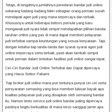
Tetapi, di tengahnya jumlahnya peredaran bandar judi online
sekarang kadang-kadang bikin sebagian orang pemain susah
mendapati agen judi yang mana terpercaya dan terbaik.
Khususnya untuk beberapa bettors pemula yang baru
mengawali judi nyata tidak simpel mendapatkan pilihan bandar
taruhan online yang pas di mana dapat memberi pelayanan
judi terhebat sampai keuntungan yang sesuai kenyataan. Tapi,
dengan ketahui tiap tanda-tanda dan syarat-syarat agen judi
online terpercaya serta terbaik, pasti akan tambah simpel
untuk pemain dalam tentukan fasilitas judi online sangat tepat.
Ciri-Ciri Bandar Judi Online Terhebat dan Dapat dipercaya
yang Harus Bettor Pahami
Tiap broker judi online mana pun tentunya punyai ciri-ciri serta
persyaratan semasing yang bisa memberi lukisan kayak apa
kualitas pelayanan judi yang disiapkan oleh semasing bandar
itu. Namun tentu service judi online bandar paling dipercaya
pastinya begitu berkualitas di mana terus sanggup jamin apa