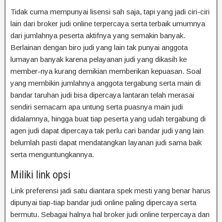
Tidak cuma mempunyai lisensi sah saja, tapi yang jadi ciri-ciri
lain dari broker judi online terpercaya serta terbaik umumnya
dari jumlahnya peserta aktifnya yang semakin banyak.
Berlainan dengan biro judi yang lain tak punyai anggota
lumayan banyak karena pelayanan judi yang dikasih ke
member-nya kurang demikian memberikan kepuasan. Soal
yang membikin jumlahnya anggota tergabung serta main di
bandar taruhan judi bisa dipercaya lantaran telah merasai
sendiri semacam apa untung serta puasnya main judi
didalamnya, hingga buat tiap peserta yang udah tergabung di
agen judi dapat dipercaya tak perlu cari bandar judi yang lain
belumlah pasti dapat mendatangkan layanan judi sama baik
serta menguntungkannya.
Miliki link opsi
Link preferensi jadi satu diantara spek mesti yang benar harus
dipunyai tiap-tiap bandar judi online paling dipercaya serta
bermutu. Sebagai halnya hal broker judi online terpercaya dan