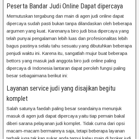
Peserta Bandar Judi Online Dapat dipercaya
Memutuskan tergabung dan main di agen judi online dapat
dipercaya sudah pasti bukan tanpa dilandaskan oleh beberapa
argumen yang kuat. Karenanya biro judi bisa dipercaya yang
telah punyai pengalaman lebih luas dan profesionalitas lebih
bagus pastinya selalu tahu sesuatu yang dibutuhkan beberapa
penjudi waktu ini. Karena itu, sangatlah mujur buat beberapa
bettors yang masuk jadi anggota biro judi online paling
dipercaya di Indonesia lantaran dapat peroleh fungsi paling
besar sebagaimana berikut ini:
Layanan service judi yang disajikan begitu
komplet
Salah satunya faedah paling besar seandainya menunjuk
masuk di agen judi dapat dipercaya yaitu tiap pemain bakal
diberi sarana pelayanan judi komplet. Tidak cuma dari opsi
macam-macam bermainnya saja, tetapi beberapa layanan
terbaik juga tak kan sukar anda temui kalau main di broker judi