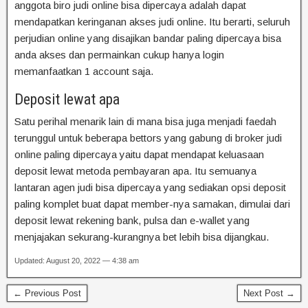
anggota biro judi online bisa dipercaya adalah dapat
mendapatkan keringanan akses judi online. Itu berarti, seluruh
perjudian online yang disajikan bandar paling dipercaya bisa
anda akses dan permainkan cukup hanya login
memanfaatkan 1 account saja.
Deposit lewat apa
Satu perihal menarik lain di mana bisa juga menjadi faedah
terunggul untuk beberapa bettors yang gabung di broker judi
online paling dipercaya yaitu dapat mendapat keluasaan
deposit lewat metoda pembayaran apa. Itu semuanya
lantaran agen judi bisa dipercaya yang sediakan opsi deposit
paling komplet buat dapat member-nya samakan, dimulai dari
deposit lewat rekening bank, pulsa dan e-wallet yang
menjajakan sekurang-kurangnya bet lebih bisa dijangkau.
Updated: August 20, 2022 — 4:38 am
← Previous Post
Next Post →