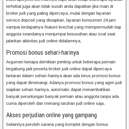
terhebat juga akan tidak susah anda dapatkan jika main di
broker judi yang paling dipercaya, mulai dengan layanan
service deposit yang disiapkan, layanan konsumen 24 jam
sampai terdapatnya feature livechat yang mempermudah tiap
anggota seandainya menjumpai kesusahan atau soal saat
jalankan aktivitas judi online didalamnya.
Promosi bonus sehari-harinya
Argumen kenapa demikian penting untuk beberapa pemain
tergabung jadi peserta broker judi online dapat dipercaya
lantaran dalam sehari-harinya akan ada terus promosi bonus
yang dapat dimenangi. Adanya promosi bonus yang agen judi
siapkan sehari-harinya, automatic dapat menambahkan
banyak peruntungan banyak pemain atau anggota tanpa ada
cuma diperoleh dari menang taruhan judi online saja.
Akses perjudian online yang gampang
Selainnya peroleh sarana yang komplet dengan bonus