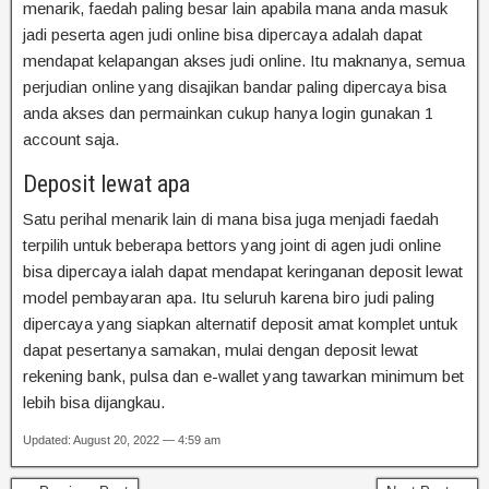
menarik, faedah paling besar lain apabila mana anda masuk
jadi peserta agen judi online bisa dipercaya adalah dapat
mendapat kelapangan akses judi online. Itu maknanya, semua
perjudian online yang disajikan bandar paling dipercaya bisa
anda akses dan permainkan cukup hanya login gunakan 1
account saja.
Deposit lewat apa
Satu perihal menarik lain di mana bisa juga menjadi faedah
terpilih untuk beberapa bettors yang joint di agen judi online
bisa dipercaya ialah dapat mendapat keringanan deposit lewat
model pembayaran apa. Itu seluruh karena biro judi paling
dipercaya yang siapkan alternatif deposit amat komplet untuk
dapat pesertanya samakan, mulai dengan deposit lewat
rekening bank, pulsa dan e-wallet yang tawarkan minimum bet
lebih bisa dijangkau.
Updated: August 20, 2022 — 4:59 am