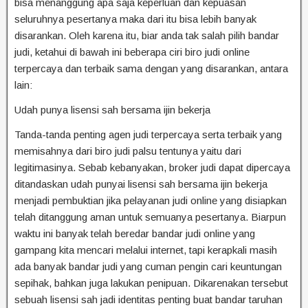
bisa menanggung apa saja keperluan dan kepuasan
seluruhnya pesertanya maka dari itu bisa lebih banyak
disarankan. Oleh karena itu, biar anda tak salah pilih bandar
judi, ketahui di bawah ini beberapa ciri biro judi online
terpercaya dan terbaik sama dengan yang disarankan, antara
lain:
Udah punya lisensi sah bersama ijin bekerja
Tanda-tanda penting agen judi terpercaya serta terbaik yang
memisahnya dari biro judi palsu tentunya yaitu dari
legitimasinya. Sebab kebanyakan, broker judi dapat dipercaya
ditandaskan udah punyai lisensi sah bersama ijin bekerja
menjadi pembuktian jika pelayanan judi online yang disiapkan
telah ditanggung aman untuk semuanya pesertanya. Biarpun
waktu ini banyak telah beredar bandar judi online yang
gampang kita mencari melalui internet, tapi kerapkali masih
ada banyak bandar judi yang cuman pengin cari keuntungan
sepihak, bahkan juga lakukan penipuan. Dikarenakan tersebut
sebuah lisensi sah jadi identitas penting buat bandar taruhan