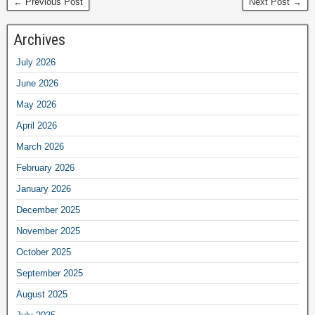
← Previous Post
Next Post →
Archives
July 2026
June 2026
May 2026
April 2026
March 2026
February 2026
January 2026
December 2025
November 2025
October 2025
September 2025
August 2025