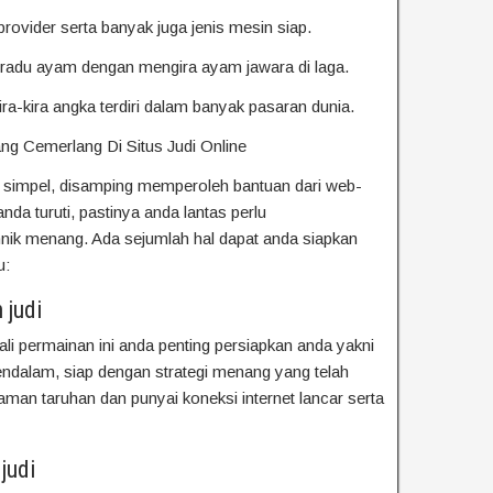
provider serta banyak juga jenis mesin siap.
radu ayam dengan mengira ayam jawara di laga.
ira-kira angka terdiri dalam banyak pasaran dunia.
 Cemerlang Di Situs Judi Online
h simpel, disamping memperoleh bantuan dari web-
anda turuti, pastinya anda lantas perlu
ik menang. Ada sejumlah hal dapat anda siapkan
u:
 judi
i permainan ini anda penting persiapkan anda yakni
alam, siap dengan strategi menang yang telah
man taruhan dan punyai koneksi internet lancar serta
judi