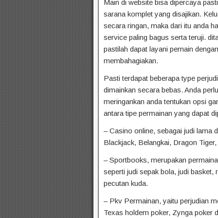
Main di website bisa dipercaya pa
sarana komplet yang disajikan. Ke
secara ringan, maka dari itu anda h
service paling bagus serta teruji. di
pastilah dapat layani pemain deng
membahagiakan.
Pasti terdapat beberapa type perjudi
dimainkan secara bebas. Anda perl
meringankan anda tentukan opsi ga
antara tipe permainan yang dapat d
– Casino online, sebagai judi lama
Blackjack, Belangkai, Dragon Tiger, 
– Sportbooks, merupakan permainan 
seperti judi sepak bola, judi basket,
pecutan kuda.
– Pkv Permainan, yaitu perjudian me
Texas holdem poker, Zynga poker d