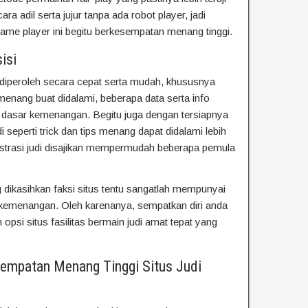
a adil serta jujur tanpa ada robot player, jadi
me player ini begitu berkesempatan menang tinggi.
isi
 diperoleh secara cepat serta mudah, khususnya
enang buat didalami, beberapa data serta info
al dasar kemenangan. Begitu juga dengan tersiapnya
i seperti trick dan tips menang dapat didalami lebih
strasi judi disajikan mempermudah beberapa pemula
dikasihkan faksi situs tentu sangatlah mempunyai
kemenangan. Oleh karenanya, sempatkan diri anda
opsi situs fasilitas bermain judi amat tepat yang
empatan Menang Tinggi Situs Judi