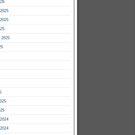
026
2025
2025
025
 2025
25
5
2025
025
2024
2024