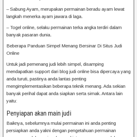
– Sabung Ayam, merupakan permainan beradu ayam lewat
langkah menerka ayam jawara di laga.
– Togel online, selaku permainan terka angka terdiri dalam
banyak pasaran dunia.
Beberapa Panduan Simpel Menang Bersinar Di Situs Judi
Online
Untuk jadi pemenang judi lebih simpel, disamping
mendapatkan support dari blog judi online bisa dipercaya yang
anda turuti, pastinya anda lantas penting
mengimplementasikan beberapa teknik menang. Ada sekian
banyak perihal dapat anda siapkan serta simak. Antara lain
yaitu:
Penyiapan akan main judi
Baiknya, sebelumnya mulai permainan ini anda penting
persiapkan anda yakni dengan pengetahuan permainan