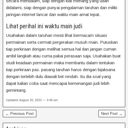
secara mendalam, siap dengan kiat menang yang udah
didalami, siap dengan punyai pengalaman taruhan dan miliki
jaringan internet lancar dan waktu main amat tepat.
Lihat perihal ini waktu main judi
Usahakan dalam taruhan mesti lihat bermacam situasi
permainan serta cermati pergerakan musuh main. Putuskan
tiap perkiraan dengan melihat semua hal dan jangan cuman
ambil langkah atau cuma pakai perasaan saja. Usahakan buat
studi keadaan permainan maka membantu dalam tentukan
tiap perkiraan pas. pasang taruhan harus dengan bijaksana
dengan terlebih dulu diawali bet rendah. Itu dia soal yang
dapat kalian coba saat mencapai kemenangan judi lebih
gemintang.
Updated: August 20, 2022 — 3:48 am
← Previous Post
Next Post →