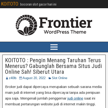
KOITOTO
bocoran slot gacor hari ini
KOITOTO : Pengin Menang Taruhan Terus
Menerus? Gabunglah Bersama Situs Judi
Online Sah! Siberut Utara
z40lb
August 20, 2022
Slot Online
Broker judi dapat dipercaya merupakan sebuah sarana media
main judi di internet yang bisa dipercayai tanpa ada penipuan
apa saja. Mengenali jumlah penggemar
judi online
saat ini
membuat pertarungan website judi di internet makin tinggi.