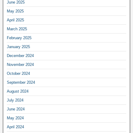
June 2025
May 2025
April 2025
March 2025
February 2025
January 2025
December 2024
November 2024
October 2024
September 2024
August 2024
July 2024
June 2024
May 2024
April 2024