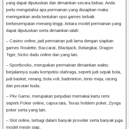
yang dapat diputuskan dan dimainkan secara bebas. Anda
perlu mengetahui apa permainan yang disiapkan maka
meringankan anda tentukan opsi games terbaik
berkesempatan menang tinggi. Antara model permainan yang
dapat diputuskan serta dimainkan ialah:
– Casino online, jadi permainan judi lama dengan siapkan
games Roulette, Baccarat, Blackjack, Belangkai, Dragon
Tiger, Sicbo dadu online dan yang lain.
– Sportbooks, merupakan permainan dimainkan waktu
berjalannya suatu kompetisi olahraga, seperti judi sepak bola,
judi basket, renang, bola voli, badminton, tenis meja, racing
dan pecutan kuda.
– Pkv Game, merupakan perjudian memakai kartu remi
seperti Poker online, capsa tata, Texas holdem poker, Zynga
poker serta yang lain.
– Slot online, terbagi dalam banyak provider serta banyak juga
model mesin siap.