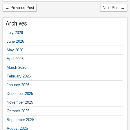
← Previous Post
Next Post →
Archives
July 2026
June 2026
May 2026
April 2026
March 2026
February 2026
January 2026
December 2025
November 2025
October 2025
September 2025
August 2025