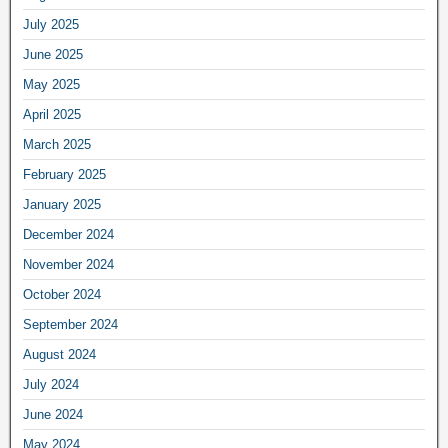
July 2025
June 2025
May 2025
April 2025
March 2025
February 2025
January 2025
December 2024
November 2024
October 2024
September 2024
August 2024
July 2024
June 2024
May 2024