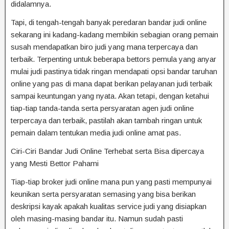
didalamnya.
Tapi, di tengah-tengah banyak peredaran bandar judi online
sekarang ini kadang-kadang membikin sebagian orang pemain
susah mendapatkan biro judi yang mana terpercaya dan
terbaik. Terpenting untuk beberapa bettors pemula yang anyar
mulai judi pastinya tidak ringan mendapati opsi bandar taruhan
online yang pas di mana dapat berikan pelayanan judi terbaik
sampai keuntungan yang nyata. Akan tetapi, dengan ketahui
tiap-tiap tanda-tanda serta persyaratan agen judi online
terpercaya dan terbaik, pastilah akan tambah ringan untuk
pemain dalam tentukan media judi online amat pas.
Ciri-Ciri Bandar Judi Online Terhebat serta Bisa dipercaya
yang Mesti Bettor Pahami
Tiap-tiap broker judi online mana pun yang pasti mempunyai
keunikan serta persyaratan semasing yang bisa berikan
deskripsi kayak apakah kualitas service judi yang disiapkan
oleh masing-masing bandar itu. Namun sudah pasti