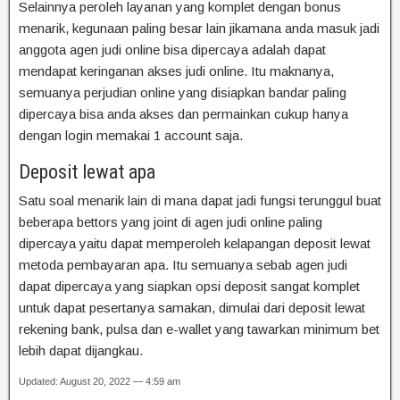
Selainnya peroleh layanan yang komplet dengan bonus
menarik, kegunaan paling besar lain jikamana anda masuk jadi
anggota agen judi online bisa dipercaya adalah dapat
mendapat keringanan akses judi online. Itu maknanya,
semuanya perjudian online yang disiapkan bandar paling
dipercaya bisa anda akses dan permainkan cukup hanya
dengan login memakai 1 account saja.
Deposit lewat apa
Satu soal menarik lain di mana dapat jadi fungsi terunggul buat
beberapa bettors yang joint di agen judi online paling
dipercaya yaitu dapat memperoleh kelapangan deposit lewat
metoda pembayaran apa. Itu semuanya sebab agen judi
dapat dipercaya yang siapkan opsi deposit sangat komplet
untuk dapat pesertanya samakan, dimulai dari deposit lewat
rekening bank, pulsa dan e-wallet yang tawarkan minimum bet
lebih dapat dijangkau.
Updated: August 20, 2022 — 4:59 am