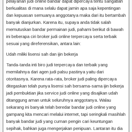
pelayanan judi online bandar dapat dipercaya tentu sangatlah
berkualitas di mana selalu dapat jamin apa saja kepentingan
dan kepuasan semuanya anggotanya maka dari itu bertambah
banyak dianjurkan. Karena itu, supaya anda tidak salah
memutuskan bandar permainan judi, pahami berikut di bawah
ini beberapa ciri broker judi online terpercaya serta terbaik
sesuai yang direferensikan, antara lain:
Udah miliki lisensi sah dan ijin bekerja
Tanda-tanda inti biro judi terpercaya dan terbaik yang
memilahnya dari agen judi palsu pastinya yaitu dari
otoritasnya. Karena rata-rata, broker judi paling dipercaya
ditegaskan telah punya lisensi sah bersama-sama ijin bekerja
jadi pembuktian jika service judi online yang disajikan udah
ditanggung aman untuk seluruhnya anggotanya. Walau
sekarang ini banyak telah beredar bandar judi online yang
gampang kita mencari melalui internet, tapi seringkali masihlah
banyak bandar judi yang cuman pengin cari keuntungan
sepihak, bahkan juga mengerjakan penipuan. Lantaran itu dia