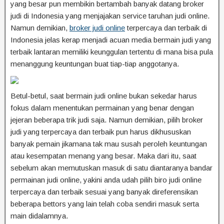
yang besar pun membikin bertambah banyak datang broker
judi di Indonesia yang menjajakan service taruhan judi online.
Namun demikian,
broker judi online
terpercaya dan terbaik di
Indonesia jelas kerap menjadi acuan media bermain judi yang
terbaik lantaran memiliki keunggulan tertentu di mana bisa pula
menanggung keuntungan buat tiap-tiap anggotanya.
Betul-betul, saat bermain judi online bukan sekedar harus
fokus dalam menentukan permainan yang benar dengan
jejeran beberapa trik judi saja. Namun demikian, pilih broker
judi yang terpercaya dan terbaik pun harus dikhususkan
banyak pemain jikamana tak mau susah peroleh keuntungan
atau kesempatan menang yang besar. Maka dari itu, saat
sebelum akan memutuskan masuk di satu diantaranya bandar
permainan judi online, yakini anda udah pilih biro judi online
terpercaya dan terbaik sesuai yang banyak direferensikan
beberapa bettors yang lain telah coba sendiri masuk serta
main didalamnya.