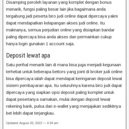
Disamping peroleh layanan yang komplet dengan bonus
menarik, fungsi paling besar lain jika bagaimana anda
tergabung jadi peserta biro judi online dapat dipercaya yakni
dapat mendapatkan kelapangan akses judi online. Itu
maknanya, semua perjudian online yang disiapkan bandar
paling dipercaya bisa anda akses dan permainkan cukup
hanya login gunakan 1 account saja.
Deposit lewat apa
Satu perihal menarik lain di mana bisa juga menjadi kegunaan
terhebat untuk beberapa bettors yang joint di broker judi online
bisa dipercaya ialah dapat mendapat keringanan deposit lewat
sistem pembayaran apa. Itu seluruhnya karena biro judi dapat
dipercaya yang siapkan opsi deposit paling komplet untuk
dapat pesertanya samakan, mulai dengan deposit lewat
rekening bank, pulsa dan e-wallet yang menjajakan sedikitnya
bet lebih dapat terjangkau.
Updated: August 20, 2022 — 4:34 am