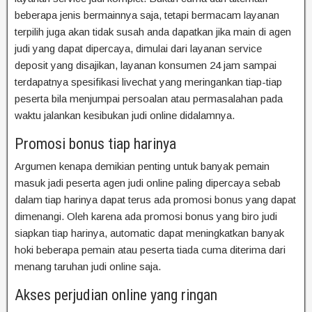
beberapa jenis bermainnya saja, tetapi bermacam layanan
terpilih juga akan tidak susah anda dapatkan jika main di agen
judi yang dapat dipercaya, dimulai dari layanan service
deposit yang disajikan, layanan konsumen 24 jam sampai
terdapatnya spesifikasi livechat yang meringankan tiap-tiap
peserta bila menjumpai persoalan atau permasalahan pada
waktu jalankan kesibukan judi online didalamnya.
Promosi bonus tiap harinya
Argumen kenapa demikian penting untuk banyak pemain
masuk jadi peserta agen judi online paling dipercaya sebab
dalam tiap harinya dapat terus ada promosi bonus yang dapat
dimenangi. Oleh karena ada promosi bonus yang biro judi
siapkan tiap harinya, automatic dapat meningkatkan banyak
hoki beberapa pemain atau peserta tiada cuma diterima dari
menang taruhan judi online saja.
Akses perjudian online yang ringan