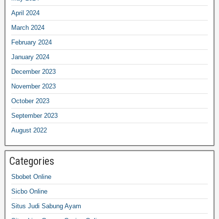
April 2024
March 2024
February 2024
January 2024
December 2023
November 2023
October 2023
September 2023
August 2022
Categories
Sbobet Online
Sicbo Online
Situs Judi Sabung Ayam