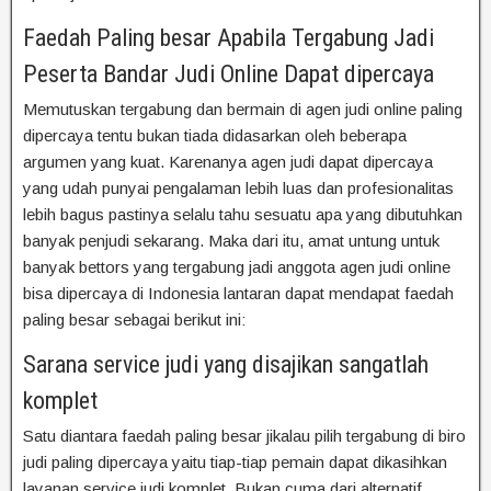
Faedah Paling besar Apabila Tergabung Jadi
Peserta Bandar Judi Online Dapat dipercaya
Memutuskan tergabung dan bermain di agen judi online paling
dipercaya tentu bukan tiada didasarkan oleh beberapa
argumen yang kuat. Karenanya agen judi dapat dipercaya
yang udah punyai pengalaman lebih luas dan profesionalitas
lebih bagus pastinya selalu tahu sesuatu apa yang dibutuhkan
banyak penjudi sekarang. Maka dari itu, amat untung untuk
banyak bettors yang tergabung jadi anggota agen judi online
bisa dipercaya di Indonesia lantaran dapat mendapat faedah
paling besar sebagai berikut ini:
Sarana service judi yang disajikan sangatlah
komplet
Satu diantara faedah paling besar jikalau pilih tergabung di biro
judi paling dipercaya yaitu tiap-tiap pemain dapat dikasihkan
layanan service judi komplet. Bukan cuma dari alternatif