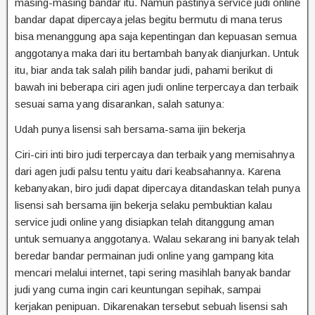
masing-masing bandar itu. Namun pastinya service judi online
bandar dapat dipercaya jelas begitu bermutu di mana terus
bisa menanggung apa saja kepentingan dan kepuasan semua
anggotanya maka dari itu bertambah banyak dianjurkan. Untuk
itu, biar anda tak salah pilih bandar judi, pahami berikut di
bawah ini beberapa ciri agen judi online terpercaya dan terbaik
sesuai sama yang disarankan, salah satunya:
Udah punya lisensi sah bersama-sama ijin bekerja
Ciri-ciri inti biro judi terpercaya dan terbaik yang memisahnya
dari agen judi palsu tentu yaitu dari keabsahannya. Karena
kebanyakan, biro judi dapat dipercaya ditandaskan telah punya
lisensi sah bersama ijin bekerja selaku pembuktian kalau
service judi online yang disiapkan telah ditanggung aman
untuk semuanya anggotanya. Walau sekarang ini banyak telah
beredar bandar permainan judi online yang gampang kita
mencari melalui internet, tapi sering masihlah banyak bandar
judi yang cuma ingin cari keuntungan sepihak, sampai
kerjakan penipuan. Dikarenakan tersebut sebuah lisensi sah