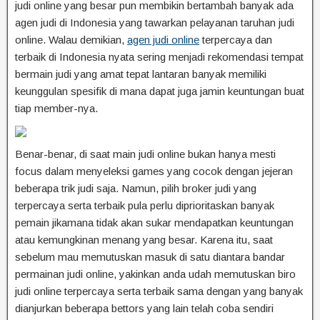
judi online yang besar pun membikin bertambah banyak ada
agen judi di Indonesia yang tawarkan pelayanan taruhan judi
online. Walau demikian,
agen judi online
terpercaya dan
terbaik di Indonesia nyata sering menjadi rekomendasi tempat
bermain judi yang amat tepat lantaran banyak memiliki
keunggulan spesifik di mana dapat juga jamin keuntungan buat
tiap member-nya.
Benar-benar, di saat main judi online bukan hanya mesti
focus dalam menyeleksi games yang cocok dengan jejeran
beberapa trik judi saja. Namun, pilih broker judi yang
terpercaya serta terbaik pula perlu diprioritaskan banyak
pemain jikamana tidak akan sukar mendapatkan keuntungan
atau kemungkinan menang yang besar. Karena itu, saat
sebelum mau memutuskan masuk di satu diantara bandar
permainan judi online, yakinkan anda udah memutuskan biro
judi online terpercaya serta terbaik sama dengan yang banyak
dianjurkan beberapa bettors yang lain telah coba sendiri