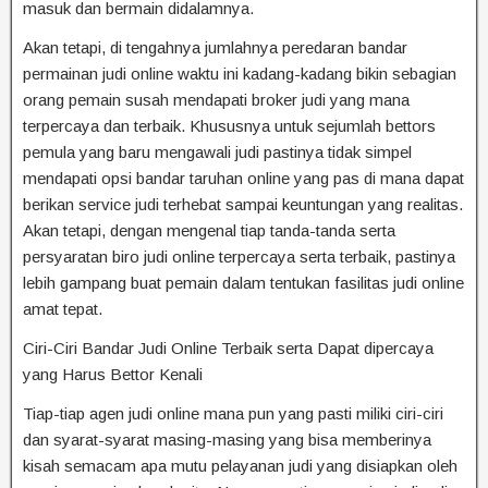
masuk dan bermain didalamnya.
Akan tetapi, di tengahnya jumlahnya peredaran bandar
permainan judi online waktu ini kadang-kadang bikin sebagian
orang pemain susah mendapati broker judi yang mana
terpercaya dan terbaik. Khususnya untuk sejumlah bettors
pemula yang baru mengawali judi pastinya tidak simpel
mendapati opsi bandar taruhan online yang pas di mana dapat
berikan service judi terhebat sampai keuntungan yang realitas.
Akan tetapi, dengan mengenal tiap tanda-tanda serta
persyaratan biro judi online terpercaya serta terbaik, pastinya
lebih gampang buat pemain dalam tentukan fasilitas judi online
amat tepat.
Ciri-Ciri Bandar Judi Online Terbaik serta Dapat dipercaya
yang Harus Bettor Kenali
Tiap-tiap agen judi online mana pun yang pasti miliki ciri-ciri
dan syarat-syarat masing-masing yang bisa memberinya
kisah semacam apa mutu pelayanan judi yang disiapkan oleh