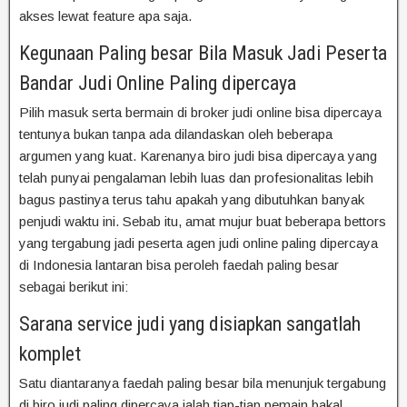
akses lewat feature apa saja.
Kegunaan Paling besar Bila Masuk Jadi Peserta
Bandar Judi Online Paling dipercaya
Pilih masuk serta bermain di broker judi online bisa dipercaya
tentunya bukan tanpa ada dilandaskan oleh beberapa
argumen yang kuat. Karenanya biro judi bisa dipercaya yang
telah punyai pengalaman lebih luas dan profesionalitas lebih
bagus pastinya terus tahu apakah yang dibutuhkan banyak
penjudi waktu ini. Sebab itu, amat mujur buat beberapa bettors
yang tergabung jadi peserta agen judi online paling dipercaya
di Indonesia lantaran bisa peroleh faedah paling besar
sebagai berikut ini:
Sarana service judi yang disiapkan sangatlah
komplet
Satu diantaranya faedah paling besar bila menunjuk tergabung
di biro judi paling dipercaya ialah tiap-tiap pemain bakal