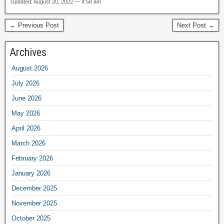
Updated: August 20, 2022 — 4:58 am
← Previous Post
Next Post →
Archives
August 2026
July 2026
June 2026
May 2026
April 2026
March 2026
February 2026
January 2026
December 2025
November 2025
October 2025