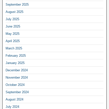
September 2025
August 2025
July 2025
June 2025
May 2025
April 2025
March 2025
February 2025
January 2025
December 2024
November 2024
October 2024
September 2024
August 2024
July 2024