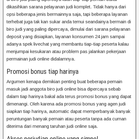
dikasihkan sarana pelayanan judi komplet. Tidak hanya dari
opsi beberapa jenis bermainnya saja, tapi beberapa layanan
terhebat juga tak kan sukar anda temui seandainya bermain di
biro judi yang paling dipercaya, dimulai dari sarana pelayanan
deposit yang disiapkan, layanan konsumen 24 jam sampai
adanya spek livechat yang membantu tiap-tiap peserta kalau
menjumpai kesukaran atau problem pas jalankan pekerjaan
permainan judi online didalamnya.
Promosi bonus tiap harinya
Argumen kenapa demikian penting buat beberapa pemain
masuk jadi anggota biro judi online bisa dipercaya sebab
dalam tiap harinya bakal ada terus promosi bonus yang dapat
dimenangi. Oleh karena ada promosi bonus yang agen judi
siapkan tiap harinya, automatic dapat memperbanyak banyak
peruntungan banyak pemain atau peserta tanpa ada cuman
diterima dari menang taruhan judi online saja.
Akses perjudian online yang simpel