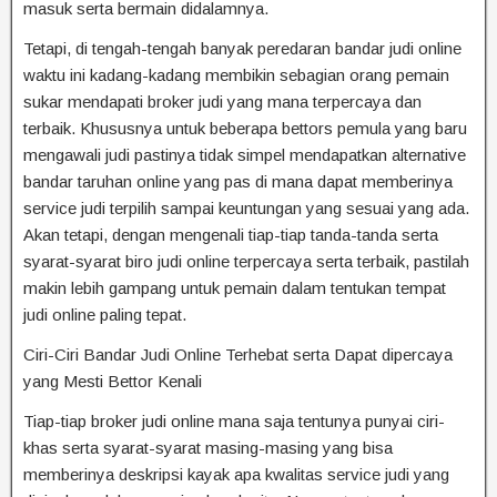
masuk serta bermain didalamnya.
Tetapi, di tengah-tengah banyak peredaran bandar judi online
waktu ini kadang-kadang membikin sebagian orang pemain
sukar mendapati broker judi yang mana terpercaya dan
terbaik. Khususnya untuk beberapa bettors pemula yang baru
mengawali judi pastinya tidak simpel mendapatkan alternative
bandar taruhan online yang pas di mana dapat memberinya
service judi terpilih sampai keuntungan yang sesuai yang ada.
Akan tetapi, dengan mengenali tiap-tiap tanda-tanda serta
syarat-syarat biro judi online terpercaya serta terbaik, pastilah
makin lebih gampang untuk pemain dalam tentukan tempat
judi online paling tepat.
Ciri-Ciri Bandar Judi Online Terhebat serta Dapat dipercaya
yang Mesti Bettor Kenali
Tiap-tiap broker judi online mana saja tentunya punyai ciri-
khas serta syarat-syarat masing-masing yang bisa
memberinya deskripsi kayak apa kwalitas service judi yang