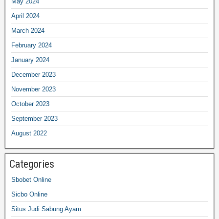
May 2024
April 2024
March 2024
February 2024
January 2024
December 2023
November 2023
October 2023
September 2023
August 2022
Categories
Sbobet Online
Sicbo Online
Situs Judi Sabung Ayam