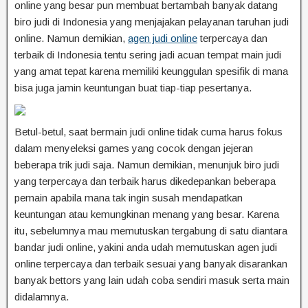
online yang besar pun membuat bertambah banyak datang
biro judi di Indonesia yang menjajakan pelayanan taruhan judi
online. Namun demikian,
agen judi online
terpercaya dan
terbaik di Indonesia tentu sering jadi acuan tempat main judi
yang amat tepat karena memiliki keunggulan spesifik di mana
bisa juga jamin keuntungan buat tiap-tiap pesertanya.
Betul-betul, saat bermain judi online tidak cuma harus fokus
dalam menyeleksi games yang cocok dengan jejeran
beberapa trik judi saja. Namun demikian, menunjuk biro judi
yang terpercaya dan terbaik harus dikedepankan beberapa
pemain apabila mana tak ingin susah mendapatkan
keuntungan atau kemungkinan menang yang besar. Karena
itu, sebelumnya mau memutuskan tergabung di satu diantara
bandar judi online, yakini anda udah memutuskan agen judi
online terpercaya dan terbaik sesuai yang banyak disarankan
banyak bettors yang lain udah coba sendiri masuk serta main
didalamnya.