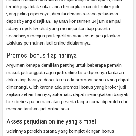
terpilih juga tidak sukar anda temui jika main di broker judi
yang paling dipercaya, dimulai dengan sarana pelayanan
deposit yang disajikan, layanan konsumen 24 jam sampai
adanya spek livechat yang meringankan tiap peserta
seandainya menjumpai kepelikan atau kasus pas jalankan
aktivitas permainan judi online didalamnya.
Promosi bonus tiap harinya
Argumen kenapa demikian penting untuk beberapa pemain
masuk jadi anggota agen judi online bisa dipercaya lantaran
dalam tiap harinya dapat terus ada promosi bonus yang dapat
dimenangi. Oleh karena ada promosi bonus yang broker judi
sajikan sehari-harinya, automatic dapat meningkatkan banyak
hoki beberapa pemain atau peserta tanpa cuma diperoleh dari
menang taruhan judi online saja.
Akses perjudian online yang simpel
Selainnya peroleh sarana yang komplet dengan bonus