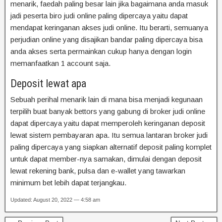
menarik, faedah paling besar lain jika bagaimana anda masuk
jadi peserta biro judi online paling dipercaya yaitu dapat
mendapat keringanan akses judi online. Itu berarti, semuanya
perjudian online yang disajikan bandar paling dipercaya bisa
anda akses serta permainkan cukup hanya dengan login
memanfaatkan 1 account saja.
Deposit lewat apa
Sebuah perihal menarik lain di mana bisa menjadi kegunaan
terpilih buat banyak bettors yang gabung di broker judi online
dapat dipercaya yaitu dapat memperoleh keringanan deposit
lewat sistem pembayaran apa. Itu semua lantaran broker judi
paling dipercaya yang siapkan alternatif deposit paling komplet
untuk dapat member-nya samakan, dimulai dengan deposit
lewat rekening bank, pulsa dan e-wallet yang tawarkan
minimum bet lebih dapat terjangkau.
Updated: August 20, 2022 — 4:58 am