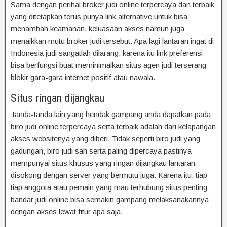
Sama dengan perihal broker judi online terpercaya dan terbaik
yang ditetapkan terus punya link alternative untuk bisa
menambah keamanan, keluasaan akses namun juga
menaikkan mutu broker judi tersebut. Apa lagi lantaran ingat di
Indonesia judi sangatlah dilarang, karena itu link preferensi
bisa berfungsi buat meminimalkan situs agen judi terserang
blokir gara-gara internet positif atau nawala.
Situs ringan dijangkau
Tanda-tanda lain yang hendak gampang anda dapatkan pada
biro judi online terpercaya serta terbaik adalah dari kelapangan
akses websitenya yang diberi. Tidak seperti biro judi yang
gadungan, biro judi sah serta paling dipercaya pastinya
mempunyai situs khusus yang ringan dijangkau lantaran
disokong dengan server yang bermutu juga. Karena itu, tiap-
tiap anggota atau pemain yang mau terhubung situs penting
bandar judi online bisa semakin gampang melaksanakannya
dengan akses lewat fitur apa saja.