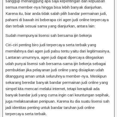
sanggup menanggung apa saja kepentingan dan kepuasan
semua member-nya hingga bisa lebih banyak dianjurkan.
Karena itu, biar anda tidak salah pilih bandar permainan judi,
pahami di bawah ini beberapa ciri agen judi online terpercaya
dan terbaik sesuai sama yang dianjurkan, antara lain:
Sudah mempunyai lisensi sah bersama ijin bekerja
Ciri-ciri penting biro judi terpercaya serta terbaik yang
memilahnya dari agen judi palsu tentu yaitu dari legitimasinya.
Lantaran umumnya, agen judi dapat dipercaya ditegaskan
udah punyai lisensi sah bersama-sama ijin bekerja sebagai
pembuktian jika pelayanan judi online yang disiapkan udah
ditanggung aman untuk seluruhnya member-nya. Meskipun
sekarang beredar banyak bandar permainan judi online yang
simpel kita mencari melalui internet, tetapi kerapkali ada
banyak bandar judi yang cuma ingin cari keuntungan sepihak,
juga melaksanakan penipuan. Karena itu dia suatu lisensi sah
jadi identitas penting untuk bandar taruhan judi online
terpercaya serta terbaik.