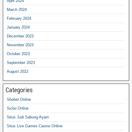
April 2024
March 2024
February 2024
January 2024
December 2023
November 2023
October 2023
September 2023
August 2022
Categories
Sbobet Online
Sicbo Online
Situs Judi Sabung Ayam
Situs Live Games Casino Online