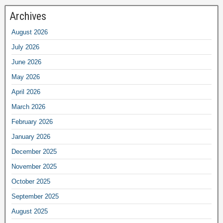
Archives
August 2026
July 2026
June 2026
May 2026
April 2026
March 2026
February 2026
January 2026
December 2025
November 2025
October 2025
September 2025
August 2025