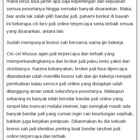
mana terus bisa jamin apa saja kepentingan dan kepuasan
semua pesertanya hingga semakin banyak disarankan. Maka,
biar anda tak salah pilih bandar judi, pahami berikut di bawah
ini beberapa ciri biro judi online terpercaya serta terbaik sesuai
yang disarankan, antara lain:
Sudah mempunyai lisensi sah bersama-sama ijin bekerja
Ciri-ciri khusus agen judi terpercaya dan terbaik yang
memperbandingkannya dari broker judi palsu tentu yakni dari
otoritasnya. Karena kebanyakan, broker judi bisa dipercaya
ditandaskan udah memiliki lisensi sah dan ijin bekerja menjadi
pembuktian kalau service judi online yang disiapkan udah
ditanggung aman untuk seluruhnya pesertanya. Walaupun
sekarang ini banyak telah beredar bandar judi online yang
simpel kita mencari melalui internet, tapi seringkali masih ada
banyak bandar judi yang cuman ingin cari keuntungan sepihak,
bahkan juga kerjakan penipuan. Dikarenakan itu dia sebuah
lisensi sah jadi identitas penting buat bandar taruhan judi
online terpercaya dan terbaik.