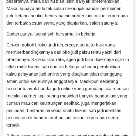
pesertanya maka dari itu bisa lebih banyak direferensikan.
Maka, supaya anda tak salah menunjuk bandar permainan
judi, ketahui berikut beberapa ciri broker judi online terpercaya
dan terbaik sesuai sama yang dianjurkan, salah satunya:
Sudah punya lisensi sah bersama ijin bekerja
Ciri-ciri pokok broker judi terpercaya serta terbaik yang
memperbandingkannya dari biro judi palsu tentu yakni dari
otoritasnya. Karena rata-rata, agen judi bisa dipercaya dijamin
telah miliki lisensi sah dan ijin bekerja sebagai pembuktian
kalau pelayanan judi online yang disajikan telah ditanggung
aman untuk seluruhnya anggotanya. Meskipun sekarang
beredar banyak bandar judi online yang gampang kita mencari
melalui internet, tapi sering masihlah banyak bandar judi yang
cuman mau cari keuntungan sepihak, juga mengerjakan
penipuan. Lantaran tersebut suatu lisensi sah jadi identitas
penting untuk bandar taruhan judi online terpercaya serta
terbaik.
Bukan cuma miliki lisensi sah saja, tetapi yang jadi ciri-ciri lain