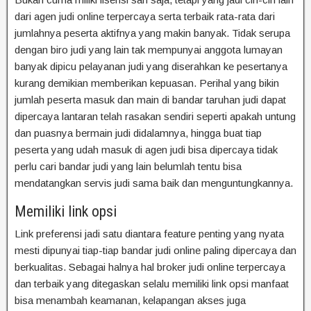
dari agen judi online terpercaya serta terbaik rata-rata dari
jumlahnya peserta aktifnya yang makin banyak. Tidak serupa
dengan biro judi yang lain tak mempunyai anggota lumayan
banyak dipicu pelayanan judi yang diserahkan ke pesertanya
kurang demikian memberikan kepuasan. Perihal yang bikin
jumlah peserta masuk dan main di bandar taruhan judi dapat
dipercaya lantaran telah rasakan sendiri seperti apakah untung
dan puasnya bermain judi didalamnya, hingga buat tiap
peserta yang udah masuk di agen judi bisa dipercaya tidak
perlu cari bandar judi yang lain belumlah tentu bisa
mendatangkan servis judi sama baik dan menguntungkannya.
Memiliki link opsi
Link preferensi jadi satu diantara feature penting yang nyata
mesti dipunyai tiap-tiap bandar judi online paling dipercaya dan
berkualitas. Sebagai halnya hal broker judi online terpercaya
dan terbaik yang ditegaskan selalu memiliki link opsi manfaat
bisa menambah keamanan, kelapangan akses juga