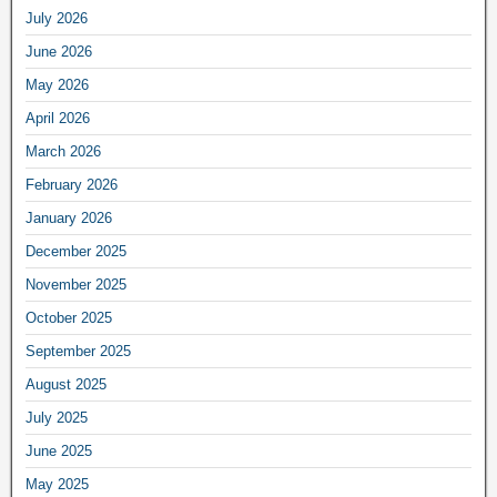
July 2026
June 2026
May 2026
April 2026
March 2026
February 2026
January 2026
December 2025
November 2025
October 2025
September 2025
August 2025
July 2025
June 2025
May 2025