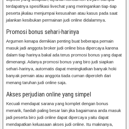
terdapatnya spesifikasi livechat yang meringankan tiap-tiap
peserta jikalau menjumpai kesusahan atau kasus pada saat
jalankan kesibukan permainan judi online didalamnya.
Promosi bonus sehari-harinya
Argumen kenapa demikian penting buat beberapa pemain
masuk jadi anggota broker judi online bisa dipercaya karena
dalam tiap harinya bakal ada terus promosi bonus yang dapat
dimenangi. Adanya promosi bonus yang biro judi siapkan
sehari-harinya, automatis dapat meningkatkan banyak hoki
banyak pemain atau anggota tiada cuman diperoleh dari
menang taruhan judi online saja.
Akses perjudian online yang simpel
Kecuali mendapat sarana yang komplet dengan bonus
menarik, faedah paling besar lain jika bagaimana anda masuk
jadi peserta biro judi online dapat dipercaya yaitu dapat
mendapatkan keluasaan akses judi online. Itu maknanya,