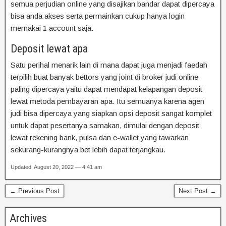
semua perjudian online yang disajikan bandar dapat dipercaya
bisa anda akses serta permainkan cukup hanya login
memakai 1 account saja.
Deposit lewat apa
Satu perihal menarik lain di mana dapat juga menjadi faedah
terpilih buat banyak bettors yang joint di broker judi online
paling dipercaya yaitu dapat mendapat kelapangan deposit
lewat metoda pembayaran apa. Itu semuanya karena agen
judi bisa dipercaya yang siapkan opsi deposit sangat komplet
untuk dapat pesertanya samakan, dimulai dengan deposit
lewat rekening bank, pulsa dan e-wallet yang tawarkan
sekurang-kurangnya bet lebih dapat terjangkau.
Updated: August 20, 2022 — 4:41 am
← Previous Post
Next Post →
Archives