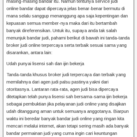
masing-masing bandar itu. Namun tentunya service judi
online bandar dapat dipercaya jelas benar-benar bermutu di
mana selalu sanggup menanggung apa saja kepentingan dan
kepuasan semua member-nya maka dari itu bertambah
banyak direferensikan. Untuk itu, supaya anda tak salah
menunjuk bandar judi, pahami berikut di bawah ini tanda-tanda
broker judi online terpercaya serta terbaik sesuai sama yang
disarankan, antara lain:
Udah punyai lisensi sah dan ijin bekerja
Tanda-tanda khusus broker judi terpercaya dan terbaik yang
memilahnya dari agen judi palsu pastinya yakni dari
otoritasnya. Lantaran rata-rata, agen judi bisa dipercaya
ditetapkan telah punya lisensi sah bersama-sama ijin bekerja
sebagai pembuktian jika pelayanan judi online yang disajikan
udah ditanggung aman untuk semuanya anggotanya. Biarpun
waktu ini beredar banyak bandar judi online yang ringan kita
mencari melalui internet, akan tetapi sering masih ada banyak
bandar permainan judi yang cuma ingin cari keuntungan