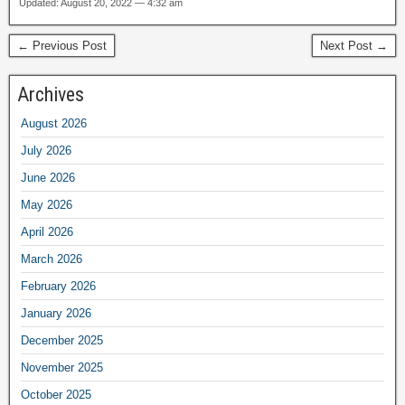
Updated: August 20, 2022 — 4:32 am
← Previous Post
Next Post →
Archives
August 2026
July 2026
June 2026
May 2026
April 2026
March 2026
February 2026
January 2026
December 2025
November 2025
October 2025