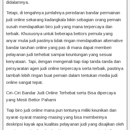
didalamnya.
Tetapi, di tengahnya jumlahnya peredaran bandar permainan
judi online sekarang kadangkala bikin sebagian orang pemain
susah mendapatkan biro judi yang mana terpercaya dan
terbaik. Khususnya untuk beberapa bettors pemula yang
anyar mulai judi pastinya tidak ringan mendapatkan alternative
bandar taruhan online yang pas di mana dapat memberi
pelayanan judi terhebat sampai keuntungan yang sesuai
kenyataan. Tapi, dengan mengenali tiap-tiap tanda-tanda dan
persyaratan agen judi online terpercaya serta terbaik, pastinya
tambah lebih ringan buat pemain dalam tentukan media judi
online sangat tepat.
Ciri-Ciri Bandar Judi Online Terhebat serta Bisa dipercaya
yang Mesti Bettor Pahami
Tiap biro judi online mana pun tentunya miliki keunikan dan
syarat-syarat masing-masing yang bisa memberinya
deskripsi kayak apa kualitas pelayanan judi yang disajikan oleh