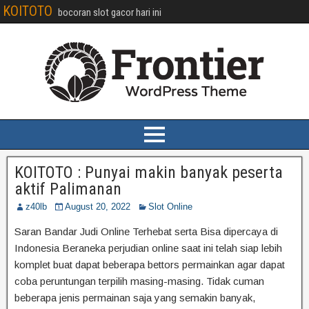
KOITOTO
bocoran slot gacor hari ini
KOITOTO : Punyai makin banyak peserta
aktif Palimanan
z40lb
August 20, 2022
Slot Online
Saran Bandar Judi Online Terhebat serta Bisa dipercaya di
Indonesia Beraneka perjudian online saat ini telah siap lebih
komplet buat dapat beberapa bettors permainkan agar dapat
coba peruntungan terpilih masing-masing. Tidak cuman
beberapa jenis permainan saja yang semakin banyak,