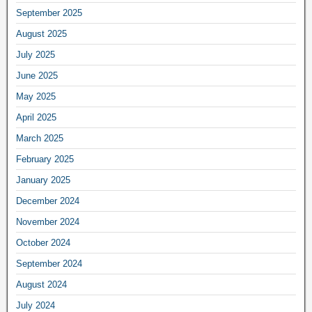
September 2025
August 2025
July 2025
June 2025
May 2025
April 2025
March 2025
February 2025
January 2025
December 2024
November 2024
October 2024
September 2024
August 2024
July 2024