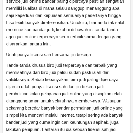
service judi online bandar paling dipercaya pastilah sangatlah
memiliki kualitas di mana selalu sanggup menanggung apa
saja keperluan dan kepuasan semuanya pesertanya hingga
bisa lebih banyak direferensikan. Untuk itu, biar anda tak salah
memutuskan bandar judi, ketahui di bawah ini tanda-tanda
agen judi online terpercaya serta terbaik sama dengan yang
disarankan, antara lain:
Udah punya lisensi sah bersama ijin bekerja
Tanda-tanda khusus biro judi terpercaya dan terbaik yang
memisahnya dari biro judi palsu sudah pasti ialah dari
validitasnya. Sebab kebanyakan, biro judi paling dipercaya
dijamin udah punyai lisensi sah dan ijin bekerja jadi
pembuktian kalau pelayanan judi online yang disiapkan telah
ditanggung aman untuk seluruhnya member-nya. Walaupun
sekarang beredar banyak bandar permainan judi online yang
simpel kita mencari melalui internet, tetapi sering ada banyak
bandar judi yang cuma ingin cari keuntungan sepihak, juga
lakukan penipuan. Lantaran itu dia sebuah lisensi sah jadi