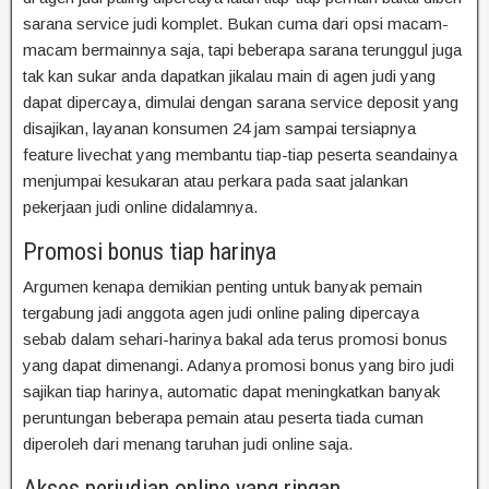
sarana service judi komplet. Bukan cuma dari opsi macam-
macam bermainnya saja, tapi beberapa sarana terunggul juga
tak kan sukar anda dapatkan jikalau main di agen judi yang
dapat dipercaya, dimulai dengan sarana service deposit yang
disajikan, layanan konsumen 24 jam sampai tersiapnya
feature livechat yang membantu tiap-tiap peserta seandainya
menjumpai kesukaran atau perkara pada saat jalankan
pekerjaan judi online didalamnya.
Promosi bonus tiap harinya
Argumen kenapa demikian penting untuk banyak pemain
tergabung jadi anggota agen judi online paling dipercaya
sebab dalam sehari-harinya bakal ada terus promosi bonus
yang dapat dimenangi. Adanya promosi bonus yang biro judi
sajikan tiap harinya, automatic dapat meningkatkan banyak
peruntungan beberapa pemain atau peserta tiada cuman
diperoleh dari menang taruhan judi online saja.
Akses perjudian online yang ringan