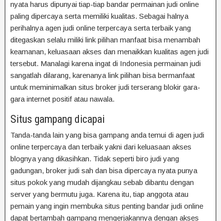
nyata harus dipunyai tiap-tiap bandar permainan judi online
paling dipercaya serta memiliki kualitas. Sebagai halnya
perihalnya agen judi online terpercaya serta terbaik yang
ditegaskan selalu miliki link pilihan manfaat bisa menambah
keamanan, keluasaan akses dan menaikkan kualitas agen judi
tersebut. Manalagi karena ingat di Indonesia permainan judi
sangatlah dilarang, karenanya link pilihan bisa bermanfaat
untuk meminimalkan situs broker judi terserang blokir gara-
gara internet positif atau nawala.
Situs gampang dicapai
Tanda-tanda lain yang bisa gampang anda temui di agen judi
online terpercaya dan terbaik yakni dari keluasaan akses
blognya yang dikasihkan. Tidak seperti biro judi yang
gadungan, broker judi sah dan bisa dipercaya nyata punya
situs pokok yang mudah dijangkau sebab dibantu dengan
server yang bermutu juga. Karena itu, tiap anggota atau
pemain yang ingin membuka situs penting bandar judi online
dapat bertambah gampang mengerjakannya dengan akses