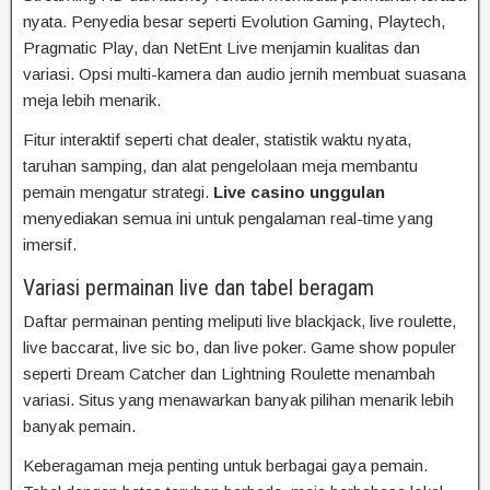
nyata. Penyedia besar seperti Evolution Gaming, Playtech,
Pragmatic Play, dan NetEnt Live menjamin kualitas dan
variasi. Opsi multi-kamera dan audio jernih membuat suasana
meja lebih menarik.
Fitur interaktif seperti chat dealer, statistik waktu nyata,
taruhan samping, dan alat pengelolaan meja membantu
pemain mengatur strategi.
Live casino unggulan
menyediakan semua ini untuk pengalaman real-time yang
imersif.
Variasi permainan live dan tabel beragam
Daftar permainan penting meliputi live blackjack, live roulette,
live baccarat, live sic bo, dan live poker. Game show populer
seperti Dream Catcher dan Lightning Roulette menambah
variasi. Situs yang menawarkan banyak pilihan menarik lebih
banyak pemain.
Keberagaman meja penting untuk berbagai gaya pemain.