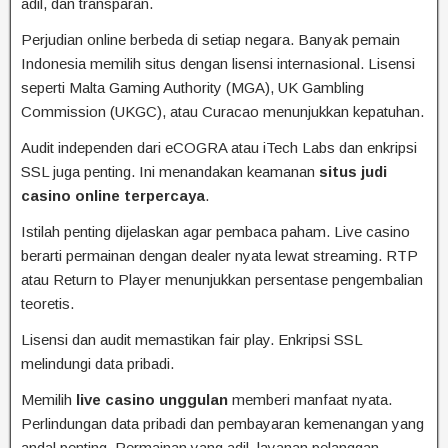
adil, dan transparan.
Perjudian online berbeda di setiap negara. Banyak pemain
Indonesia memilih situs dengan lisensi internasional. Lisensi
seperti Malta Gaming Authority (MGA), UK Gambling
Commission (UKGC), atau Curacao menunjukkan kepatuhan.
Audit independen dari eCOGRA atau iTech Labs dan enkripsi
SSL juga penting. Ini menandakan keamanan
situs judi
casino online terpercaya
.
Istilah penting dijelaskan agar pembaca paham. Live casino
berarti permainan dengan dealer nyata lewat streaming. RTP
atau Return to Player menunjukkan persentase pengembalian
teoretis.
Lisensi dan audit memastikan fair play. Enkripsi SSL
melindungi data pribadi.
Memilih
live casino unggulan
memberi manfaat nyata.
Perlindungan data pribadi dan pembayaran kemenangan yang
andal penting. Permainan yang adil, layanan pelanggan