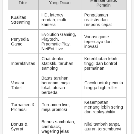
Manfaat untuk
Fitur
Yang Dicari
Pemain
HD, latency
Pengalaman
Kualitas
rendah, multi-
realistis dan
Streaming
kamera
respons cepat
Evolution Gaming,
Variasi game
Penyedia
Playtech,
tepercaya dan
Game
Pragmatic Play,
inovasi
NetEnt Live
Chat dealer,
Keterlibatan lebih
Interaktivitas
statistik, taruhan
tinggi dan kontrol
samping
permainan
Batas taruhan
Variasi
beragam, meja
Cocok untuk pemula
Tabel
lokal, aturan
hingga high roller
berbeda
Kesempatan
Turnamen &
Turnamen live,
menang lebih sering
Promosi
meja promosi
dan replayability
Bonus sambutan,
Bonus &
Nilai tambah tanpa
cashback,
Syarat
aturan tersembunyi
wagering jelas