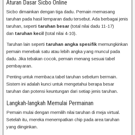
Aturan Dasar Sicbo Online
Sicbo dimainkan dengan tiga dadu. Pemain memasang
taruhan pada hasil lemparan dadu tersebut. Ada berbagai jenis
taruhan, seperti
taruhan besar
(total nilai dadu 11-17)
dan
taruhan kecil
(total nilai 4-10).
Taruhan lain seperti
taruhan angka spesifik
memungkinkan
pemain menebak satu atau lebih angka yang muncul pada
dadu. Jika tebakan cocok, pemain menang sesuai tabel
pembayaran.
Penting untuk membaca tabel taruhan sebelum bermain.
Sistem ini adalah kunci untuk mengetahui berapa besar
taruhan dan potensi keuntungan dari setiap jenis taruhan.
Langkah-langkah Memulai Permainan
Pemain mulai dengan memilih nilai taruhan di meja virtual.
Setelah itu, mereka menempatkan chip pada area taruhan
yang diinginkan.