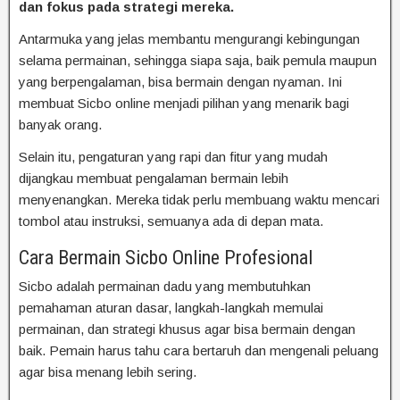
dan fokus pada strategi mereka.
Antarmuka yang jelas membantu mengurangi kebingungan
selama permainan, sehingga siapa saja, baik pemula maupun
yang berpengalaman, bisa bermain dengan nyaman. Ini
membuat Sicbo online menjadi pilihan yang menarik bagi
banyak orang.
Selain itu, pengaturan yang rapi dan fitur yang mudah
dijangkau membuat pengalaman bermain lebih
menyenangkan. Mereka tidak perlu membuang waktu mencari
tombol atau instruksi, semuanya ada di depan mata.
Cara Bermain Sicbo Online Profesional
Sicbo adalah permainan dadu yang membutuhkan
pemahaman aturan dasar, langkah-langkah memulai
permainan, dan strategi khusus agar bisa bermain dengan
baik. Pemain harus tahu cara bertaruh dan mengenali peluang
agar bisa menang lebih sering.