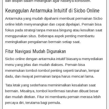
dan disiplin dalam melangkah agar hasilnya konsisten.
Keunggulan Antarmuka Intuitif di Sicbo Online
Antarmuka yang mudah dipahami membuat permainan Sicbo
online lebih menyenangkan dan cepat dipelajari. Pemain bisa
fokus pada strategi tanpa merasa bingung atau kesulitan saat
menggunakan situs. Beberapa aspek penting membantu
meningkatkan pengalaman bermain setiap saat.
Fitur Navigasi Mudah Digunakan
Sicbo online dengan antarmuka intuitif biasanya menyediakan
menu yang jelas dan mudah diakses. Pemain bisa
menemukan tombol-tombol penting seperti taruhan, lempar
dadu, dan riwayat permainan tanpa harus mencari lama.
Tata letak yang sederhana meminimalkan kesalahan saat
bermain. Misalnya, tombol konfirmasi taruhan dibuat besar
dan mudah ditekan. Fitur ini membantu pemain merasa lebih
percaya diri, terutama bagi pemula.