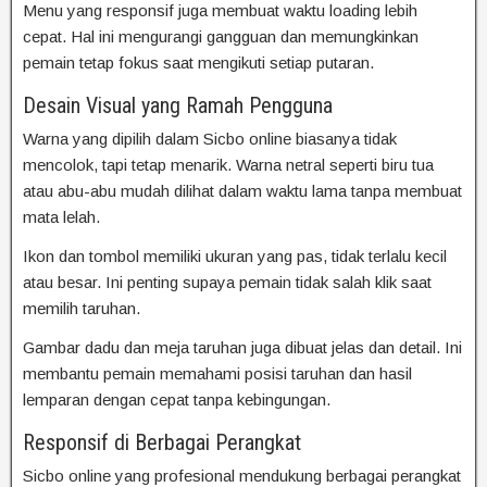
Menu yang responsif juga membuat waktu loading lebih
cepat. Hal ini mengurangi gangguan dan memungkinkan
pemain tetap fokus saat mengikuti setiap putaran.
Desain Visual yang Ramah Pengguna
Warna yang dipilih dalam Sicbo online biasanya tidak
mencolok, tapi tetap menarik. Warna netral seperti biru tua
atau abu-abu mudah dilihat dalam waktu lama tanpa membuat
mata lelah.
Ikon dan tombol memiliki ukuran yang pas, tidak terlalu kecil
atau besar. Ini penting supaya pemain tidak salah klik saat
memilih taruhan.
Gambar dadu dan meja taruhan juga dibuat jelas dan detail. Ini
membantu pemain memahami posisi taruhan dan hasil
lemparan dengan cepat tanpa kebingungan.
Responsif di Berbagai Perangkat
Sicbo online yang profesional mendukung berbagai perangkat