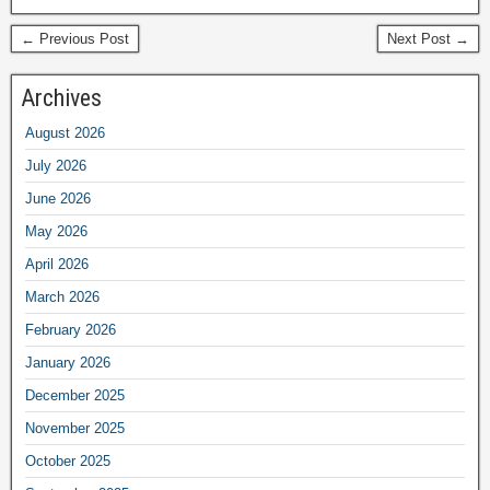
← Previous Post
Next Post →
Archives
August 2026
July 2026
June 2026
May 2026
April 2026
March 2026
February 2026
January 2026
December 2025
November 2025
October 2025