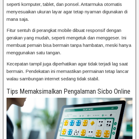
seperti komputer, tablet, dan ponsel. Antarmuka otomatis
menyesuaikan ukuran layar agar tetap nyaman digunakan di
mana saja.
Fitur sentuh di perangkat mobile dibuat responsif dengan
gerakan yang mudah, seperti mengetuk dan menggeser. Ini
membuat pemain bisa bermain tanpa hambatan, meski hanya
menggunakan satu tangan.
Kecepatan tampil juga diperhatikan agar tidak terjadi lag saat
bermain. Pendekatan ini memastikan permainan tetap lancar
walau sambungan internet sedang tidak stabil.
Tips Memaksimalkan Pengalaman Sicbo Online