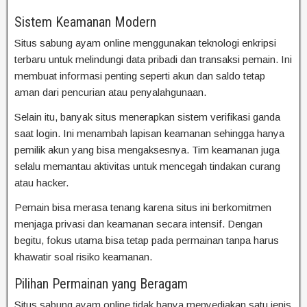
Sistem Keamanan Modern
Situs sabung ayam online menggunakan teknologi enkripsi
terbaru untuk melindungi data pribadi dan transaksi pemain. Ini
membuat informasi penting seperti akun dan saldo tetap
aman dari pencurian atau penyalahgunaan.
Selain itu, banyak situs menerapkan sistem verifikasi ganda
saat login. Ini menambah lapisan keamanan sehingga hanya
pemilik akun yang bisa mengaksesnya. Tim keamanan juga
selalu memantau aktivitas untuk mencegah tindakan curang
atau hacker.
Pemain bisa merasa tenang karena situs ini berkomitmen
menjaga privasi dan keamanan secara intensif. Dengan
begitu, fokus utama bisa tetap pada permainan tanpa harus
khawatir soal risiko keamanan.
Pilihan Permainan yang Beragam
Situs sabung ayam online tidak hanya menyediakan satu jenis