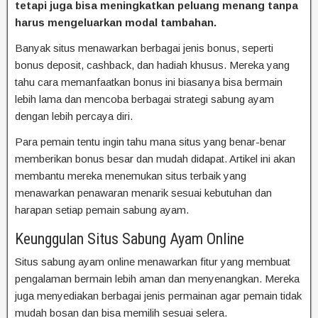
tetapi juga bisa meningkatkan peluang menang tanpa
harus mengeluarkan modal tambahan.
Banyak situs menawarkan berbagai jenis bonus, seperti
bonus deposit, cashback, dan hadiah khusus. Mereka yang
tahu cara memanfaatkan bonus ini biasanya bisa bermain
lebih lama dan mencoba berbagai strategi sabung ayam
dengan lebih percaya diri.
Para pemain tentu ingin tahu mana situs yang benar-benar
memberikan bonus besar dan mudah didapat. Artikel ini akan
membantu mereka menemukan situs terbaik yang
menawarkan penawaran menarik sesuai kebutuhan dan
harapan setiap pemain sabung ayam.
Keunggulan Situs Sabung Ayam Online
Situs sabung ayam online menawarkan fitur yang membuat
pengalaman bermain lebih aman dan menyenangkan. Mereka
juga menyediakan berbagai jenis permainan agar pemain tidak
mudah bosan dan bisa memilih sesuai selera.