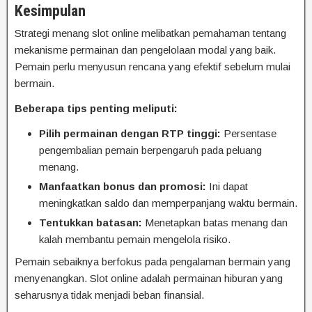
Kesimpulan
Strategi menang slot online melibatkan pemahaman tentang
mekanisme permainan dan pengelolaan modal yang baik.
Pemain perlu menyusun rencana yang efektif sebelum mulai
bermain.
Beberapa tips penting meliputi:
Pilih permainan dengan RTP tinggi:
Persentase
pengembalian pemain berpengaruh pada peluang
menang.
Manfaatkan bonus dan promosi:
Ini dapat
meningkatkan saldo dan memperpanjang waktu bermain.
Tentukkan batasan:
Menetapkan batas menang dan
kalah membantu pemain mengelola risiko.
Pemain sebaiknya berfokus pada pengalaman bermain yang
menyenangkan. Slot online adalah permainan hiburan yang
seharusnya tidak menjadi beban finansial.