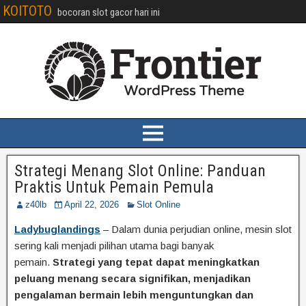
KOITOTO
bocoran slot gacor hari ini
Strategi Menang Slot Online: Panduan
Praktis Untuk Pemain Pemula
z40lb
April 22, 2026
Slot Online
Ladybuglandings
– Dalam dunia perjudian online, mesin slot
sering kali menjadi pilihan utama bagi banyak
pemain.
Strategi yang tepat dapat meningkatkan
peluang menang secara signifikan, menjadikan
pengalaman bermain lebih menguntungkan dan