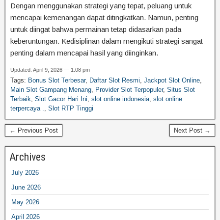
Dengan menggunakan strategi yang tepat, peluang untuk
mencapai kemenangan dapat ditingkatkan. Namun, penting
untuk diingat bahwa permainan tetap didasarkan pada
keberuntungan. Kedisiplinan dalam mengikuti strategi sangat
penting dalam mencapai hasil yang diinginkan.
Updated: April 9, 2026 — 1:08 pm
Tags:
Bonus Slot Terbesar
,
Daftar Slot Resmi
,
Jackpot Slot Online
,
Main Slot Gampang Menang
,
Provider Slot Terpopuler
,
Situs Slot
Terbaik
,
Slot Gacor Hari Ini
,
slot online indonesia
,
slot online
terpercaya .
,
Slot RTP Tinggi
← Previous Post
Next Post →
Archives
July 2026
June 2026
May 2026
April 2026