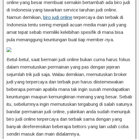
online yang besar membuat semakin bertambah ada biro judi
di Indonesia yang tawarkan service taruhan judi online.
Namun demikian,
biro judi online
terpercaya dan terbaik di
Indonesia tentu sering menjadi acuan media main judi yang
amat tepat sebab memiliki kelebihan spesifik di mana bisa
pula menanggung keuntungan buat tiap member-nya.
Betul-betul, saat bermain judi online bukan cuma harus fokus
dalam memutuskan permainan yang pas dengan jejeran
sejumlah trik judi saja. Walau demikian, memutuskan broker
judi yang terpercaya dan terbaik pun harus diistemewakan
beberapa pemain apabila mana tak ingin susah mendapatkan
keuntungan maupun kemungkinan menang yang besar. Sebab
itu, sebelumnya ingin memutuskan tergabung di salah satunya
bandar permainan judi online, yakinkan anda sudah menunjuk
biro judi online terpercaya dan terbaik sama dengan yang
banyak direferensikan beberapa bettors yang lain udah coba
sendiri masuk dan main didalamnya.