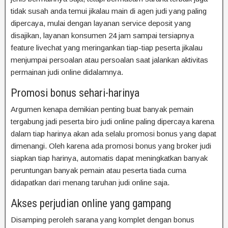
tidak susah anda temui jikalau main di agen judi yang paling
dipercaya, mulai dengan layanan service deposit yang
disajikan, layanan konsumen 24 jam sampai tersiapnya
feature livechat yang meringankan tiap-tiap peserta jikalau
menjumpai persoalan atau persoalan saat jalankan aktivitas
permainan judi online didalamnya.
Promosi bonus sehari-harinya
Argumen kenapa demikian penting buat banyak pemain
tergabung jadi peserta biro judi online paling dipercaya karena
dalam tiap harinya akan ada selalu promosi bonus yang dapat
dimenangi. Oleh karena ada promosi bonus yang broker judi
siapkan tiap harinya, automatis dapat meningkatkan banyak
peruntungan banyak pemain atau peserta tiada cuma
didapatkan dari menang taruhan judi online saja.
Akses perjudian online yang gampang
Disamping peroleh sarana yang komplet dengan bonus