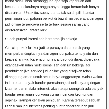
mana selalu bisa menanggung apa saja keperluan dan
kepuasan seluruhnya anggotanya hingga bertambah banyak
disarankan. Untuk itu, supaya anda tak salah pilih bandar
permainan judi, pahami berikut di bawah ini beberapa ciri agen
judi online terpercaya serta terbaik sesuai sama yang
direferensikan, antara lain:
Sudah punyai lisensi sah bersama ijin bekerja
Ciri-ciri pokok broker judi terpercaya dan terbaik yang
memperbandingkannya dari agen judi palsu tentu yaitu dari
keabsahannya. Karena umumnya, biro judi dapat dipercaya
ditandaskan udah miliki lisensi sah dan ijin bekerja jadi
pembuktian jika service judi online yang disajikan telah
ditanggung aman untuk seluruhnya anggotanya. Walau waktu
ini beredar banyak bandar permainan judi online yang ringan
kita mencari melalui internet, akan tetapi seringkali ada banyak
bandar permainan judi yang cuma ingin cari keuntungan
sepihak, sampai kerjakan penipuan. Karena tersebut sebuah
lisensi sah jadi identitas penting buat bandar taruhan judi