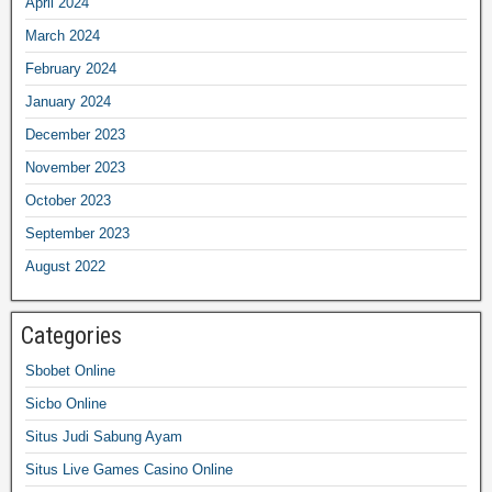
April 2024
March 2024
February 2024
January 2024
December 2023
November 2023
October 2023
September 2023
August 2022
Categories
Sbobet Online
Sicbo Online
Situs Judi Sabung Ayam
Situs Live Games Casino Online