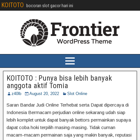
KOITOTO
bocoran slot gacor hari ini
KOITOTO : Punya bisa lebih banyak
anggota aktif Tomia
z40lb
August 20, 2022
Slot Online
Saran Bandar Judi Online Terhebat serta Dapat dipercaya di
Indonesia Bermacam perjudian online sekarang udah siap
lebih komplet untuk dapat banyak bettors permainkan supaya
dapat coba hoki terpilih masing-masing. Tidak cuman
macam-macam permainan saja yang makin banyak, reputasi