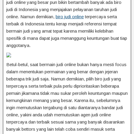
judi online yang besar pun bikin bertambah banyak ada biro
judi di Indonesia yang menjajakan pelayanan taruhan judi
online. Namun demikian,
biro judi online
terpercaya serta
terbaik di Indonesia tentu kerap menjadi referensi tempat
bermain judi yang amat tepat karena memiliki kelebihan
spesifik di mana dapat juga menanggung keuntungan buat tiap
anggotanya.
Betul-betul, saat bermain judi online bukan hanya mesti focus
dalam menentukan permainan yang benar dengan jejeran
beberapa trik judi saja. Namun demikian, pilih biro judi yang
terpercaya serta terbaik pula perlu diprioritaskan beberapa
pemain jikamana tidak mau sukar peroleh keuntungan maupun
kemungkinan menang yang besar. Karena itu, sebelumnya
ingin memutuskan tergabung di satu diantaranya bandar judi
online, yakini anda udah memutuskan agen judi online
terpercaya dan terbaik sesuai sama yang banyak disarankan
banyak bettors yang lain telah coba sendiri masuk serta