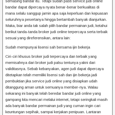
semasing bandar itu. Tetapi sudah pasti service judi online
bandar dapat dipercaya nyata benar-benar berkualitas di
mana selalu sanggup jamin apa saja keperluan dan kepuasan
seluruhnya pesertanya hingga bertambah banyak dianjurkan.
Maka, biar anda tak salah pilih bandar permainan judi, ketahui
berikut tanda-tanda broker judi online terpercaya serta terbaik
sesuai yang direferensikan, antara lain:
Sudah mempunyai lisensi sah bersama ijin bekerja
Ciri-ciri khusus broker judi terpercaya dan terbaik yang
memisahnya dari broker judi palsu tentunya yakni dari
validitasnya. Sebab kebanyakan, agen judi dapat dipercaya
ditetapkan telah memiliki lisensi sah dan ijin bekerja jadi
pembuktian jika service judi online yang disiapkan udah
ditanggung aman untuk semuanya member-nya. Walau
sekarang ini banyak telah beredar bandar judi online yang
gampang kita mencari melalui internet, tetapi seringkali masih
ada banyak bandar permainan judi yang cuman ingin cari
keuntungan sepihak, sampai kerjakan penipuan. Lantaran